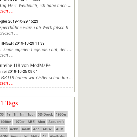
ag Herr Weidelich, ich habe mich ...
lesen …
egler
2019-10-29 15:23
sperrhähne waren ab Werk falsch h
erlesen …
TTINGER
2019-10-29 11:39
r keine eigenen Legenden hat, der ...
lesen …
ureihe 118 von ModMaPe
hlei
2019-10-25 09:04
 BR118 haben wir Ostler schon lan ...
lesen …
 1 Tags
:35
1e
1f
1m
1pur
3D-Druck
1930er
1960er
1970er
ABE
Aber
Accucraft
mmer
Ackle
Adak
Ade
ADG-1
AFM
AGM
Agomodel
Airfix
AL
Almibahn