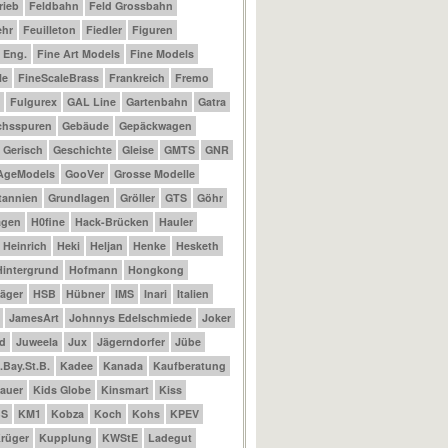
rieb
Feldbahn
Feld Grossbahn
ehr
Feuilleton
Fiedler
Figuren
t Eng.
Fine Art Models
Fine Models
le
FineScaleBrass
Frankreich
Fremo
Fulgurex
GAL Line
Gartenbahn
Gatra
chsspuren
Gebäude
Gepäckwagen
Gerisch
Geschichte
Gleise
GMTS
GNR
AgeModels
GooVer
Grosse Modelle
tannien
Grundlagen
Gröller
GTS
Göhr
agen
H0fine
Hack-Brücken
Hauler
Heinrich
Heki
Heljan
Henke
Hesketh
Hintergrund
Hofmann
Hongkong
äger
HSB
Hübner
IMS
Inari
Italien
JamesArt
Johnnys Edelschmiede
Joker
d
Juweela
Jux
Jägerndorfer
Jübe
.Bay.St.B.
Kadee
Kanada
Kaufberatung
auer
Kids Globe
Kinsmart
Kiss
BS
KM1
Kobza
Koch
Kohs
KPEV
rüger
Kupplung
KWStE
Ladegut