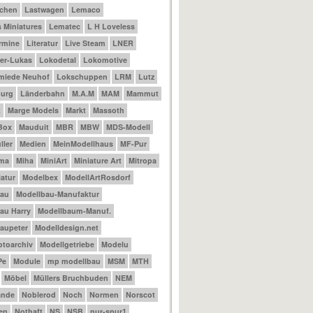
achen
Lastwagen
Lemaco
 Miniatures
Lematec
L H Loveless
ermine
Literatur
Live Steam
LNER
er-Lukas
Lokodetal
Lokomotive
miede Neuhof
Lokschuppen
LRM
Lutz
urg
Länderbahn
M.A.M
MAM
Mammut
t
Marge Models
Markt
Massoth
Box
Mauduit
MBR
MBW
MDS-Modell
ler
Medien
MeinModellhaus
MF-Pur
ama
Miha
MiniArt
Miniature Art
Mitropa
atur
Modelbex
ModellArtRosdorf
bau
Modellbau-Manufaktur
au Harry
Modellbaum-Manuf.
aupeter
Modelldesign.net
otoarchiv
Modellgetriebe
Modelu
Pe
Module
mp modellbau
MSM
MTH
Möbel
Müllers Bruchbuden
NEM
ande
Noblerod
Noch
Normen
Norscot
en
Nothaft
NS
NSB
nur-spur1