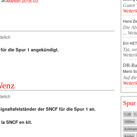
Guten T
Weiter
Hans Zi
Die Ab
...
Weit
delich
Ern HE
für die Spur 1 angekündigt.
Tja, we
Weiter
DR-Ba
Mario Sc
Auf die
Wenz
Weiter
delich
Spur
gnaltafelständer der SNCF für die Spur 1 an.
1:29
1
la SNCF
en kit
.
1950er
Achha
Agder