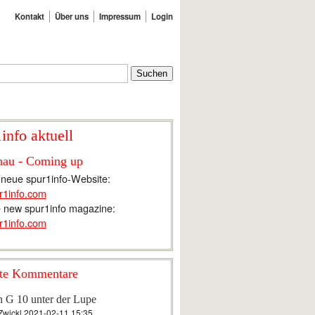
Kontakt
Über uns
Impressum
Login
info aktuell
hau - Coming up
 neue spur1info-Website:
r1info.com
 new spur1info magazine:
r1info.com
te Kommentare
n G 10 unter der Lupe
Zwickl
2021-02-11 15:35