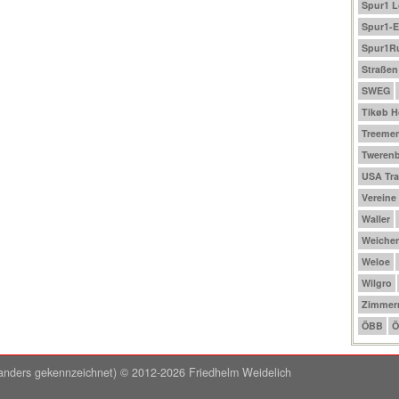
Spur1 
Spur1-E
Spur1R
Straßen
SWEG
Tikøb 
Treeme
Tweren
USA Tra
Vereine
Waller
Weichen
Weloe
Wilgro
Zimmer
ÖBB
Ö
ht anders gekennzeichnet) © 2012-2026 Friedhelm Weidelich