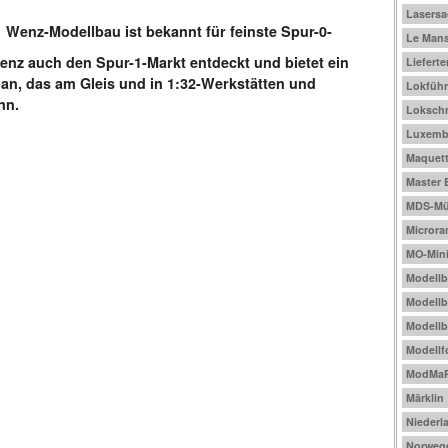
Lasers
Wenz-Modellbau ist bekannt für feinste Spur-0-
Le Mans
enz auch den Spur-1-Markt entdeckt und bietet ein
Liefert
n, das am Gleis und in 1:32-Werkstätten und
Lokführ
nn.
Loksch
Luxemb
Maquet
Master 
MDS-Mül
Micror
MO-Mini
Modell
Modellb
Modellb
Modellf
ModMa
Märklin
Niederl
Norweg