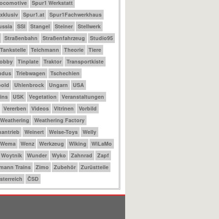
Locomotive
Spur1 Werkstatt
xklusiv
Spur1.at
Spur1Fachwerkhaus
ussia
SSI
Stangel
Steiner
Stellwerk
Straßenbahn
Straßenfahrzeug
Studio95
Tankstelle
Teichmann
Theorie
Tiere
Hobby
Tinplate
Traktor
Transportkiste
ndus
Triebwagen
Tschechien
bold
Uhlenbrock
Ungarn
USA
ins
USK
Vegetation
Veranstaltungen
Vererben
Videos
Vitrinen
Vorbild
Weathering
Weathering Factory
antrieb
Weinert
Weise-Toys
Welly
Wema
Wenz
Werkzeug
Wiking
WiLaMo
Woytnik
Wunder
Wyko
Zahnrad
Zapf
mann Trains
Zimo
Zubehör
Zurüstteile
sterreich
ČSD