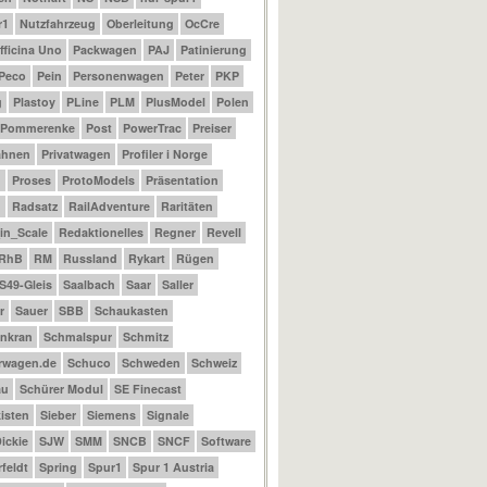
r1
Nutzfahrzeug
Oberleitung
OcCre
fficina Uno
Packwagen
PAJ
Patinierung
Peco
Pein
Personenwagen
Peter
PKP
g
Plastoy
PLine
PLM
PlusModel
Polen
Pommerenke
Post
PowerTrac
Preiser
ahnen
Privatwagen
Profiler i Norge
m
Proses
ProtoModels
Präsentation
n
Radsatz
RailAdventure
Raritäten
_in_Scale
Redaktionelles
Regner
Revell
RhB
RM
Russland
Rykart
Rügen
S49-Gleis
Saalbach
Saar
Saller
r
Sauer
SBB
Schaukasten
nkran
Schmalspur
Schmitz
rwagen.de
Schuco
Schweden
Schweiz
au
Schürer Modul
SE Finecast
isten
Sieber
Siemens
Signale
ickie
SJW
SMM
SNCB
SNCF
Software
feldt
Spring
Spur1
Spur 1 Austria