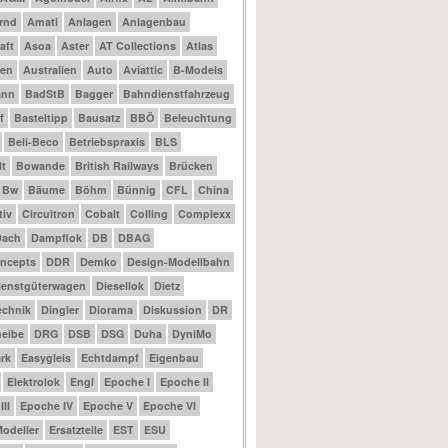
rnd
Amati
Anlagen
Anlagenbau
aft
Asoa
Aster
AT Collections
Atlas
nen
Australien
Auto
Aviattic
B-Models
ann
BadStB
Bagger
Bahndienstfahrzeug
f
Basteltipp
Bausatz
BBÖ
Beleuchtung
Beli-Beco
Betriebspraxis
BLS
t
Bowande
British Railways
Brücken
Bw
Bäume
Böhm
Bünnig
CFL
China
tiv
Circuitron
Cobalt
Colling
Complexx
Dach
Dampflok
DB
DBAG
ncepts
DDR
Demko
Design-Modellbahn
ienstgüterwagen
Diesellok
Dietz
echnik
Dingler
Diorama
Diskussion
DR
eibe
DRG
DSB
DSG
Duha
DyniMo
rk
Easygleis
Echtdampf
Eigenbau
Elektrolok
Engl
Epoche I
Epoche II
II
Epoche IV
Epoche V
Epoche VI
odeller
Ersatzteile
EST
ESU