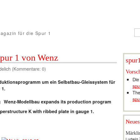
agazin für die Spur 1
 Spur 1 von Wenz
spur1
delich (Kommentare: 0)
Vorsc
Die
oduktionsprogramm um ein Selbstbau-Gleissystem für
spu
 1.
The
spu
Wenz-Modellbau expands its production program
perstructure K with ribbed plate in gauge 1.
Neues
Märkli
Ludwig 