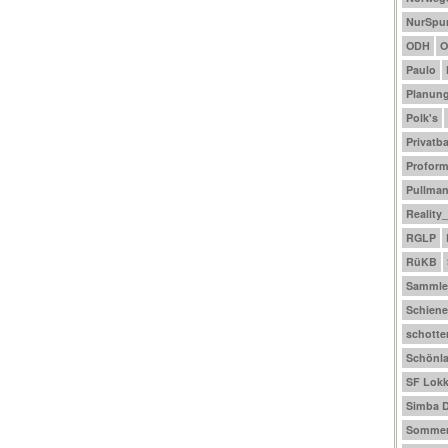
NurSpu
ODH
O
Paulo
Planun
Polk's
Privatb
Profor
Pullma
Reality
RGLP
RüKB
Sammle
Schiene
schotte
Schönl
SF Lokk
Simba D
Sommer