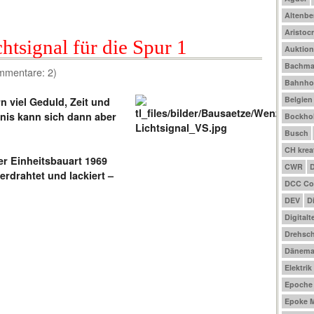
Altenbe
Aristocr
tsignal für die Spur 1
Auktio
Bachm
mmentare: 2)
Bahnho
Belgien
 viel Geduld, Zeit und
nis kann sich dann aber
Bockhol
Busch
CH krea
er Einheitsbauart 1969
CWR
erdrahtet und lackiert –
DCC Co
DEV
D
Digitalt
Drehsch
Dänema
Elektrik
Epoche I
Epoke M