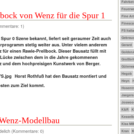
Fahrbet
Feuerw
lbock von Wenz für die Spur 1
Fine Ar
Finesca
mmentare: 1)
FS Italia
Gebrau
Spur 0 Szene bekannt, liefert seit geraumer Zeit auch
erprogramm stetig weiter aus. Unter vielem anderem
Gerard
 für einen Rawie-Prellbock. Dieser Bausatz füllt mit
Golden
e Lücke zwischen dem in die Jahre gekommenen
Großbri
tz und dem hochpreisigen Kunstwerk von Berger.
Güterw
Hegob
Horst Rothfuß hat den Bausatz montiert und
Heyn
esten zum Ziel kommt.
Hosentr
Jaegers
Joswoo
K&R
K
Kesselb
 Wenz-Modellbau
Kiss M
delich (Kommentare: 0)
Kran
K