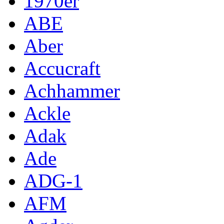
1970er
ABE
Aber
Accucraft
Achhammer
Ackle
Adak
Ade
ADG-1
AFM