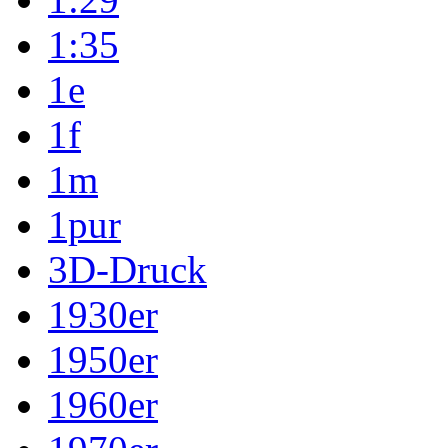
1:35
1e
1f
1m
1pur
3D-Druck
1930er
1950er
1960er