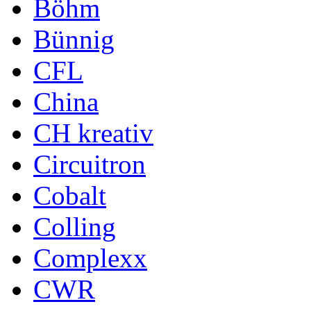
Böhm
Bünnig
CFL
China
CH kreativ
Circuitron
Cobalt
Colling
Complexx
CWR