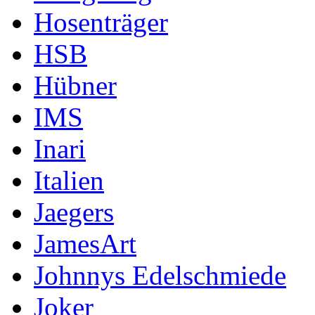
Hosenträger
HSB
Hübner
IMS
Inari
Italien
Jaegers
JamesArt
Johnnys Edelschmiede
Joker