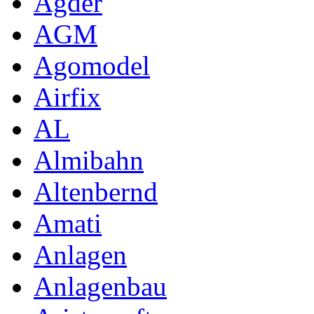
Agder
AGM
Agomodel
Airfix
AL
Almibahn
Altenbernd
Amati
Anlagen
Anlagenbau