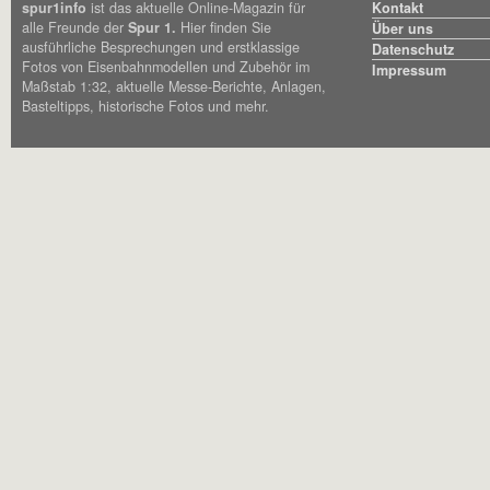
spur1info
ist das aktuelle Online-Magazin für
Kontakt
alle Freunde der
Spur 1.
Hier finden Sie
Über uns
ausführliche Besprechungen und erstklassige
Datenschutz
Fotos von Eisenbahnmodellen und Zubehör im
Impressum
Maßstab 1:32, aktuelle Messe-Berichte, Anlagen,
Basteltipps, historische Fotos und mehr.