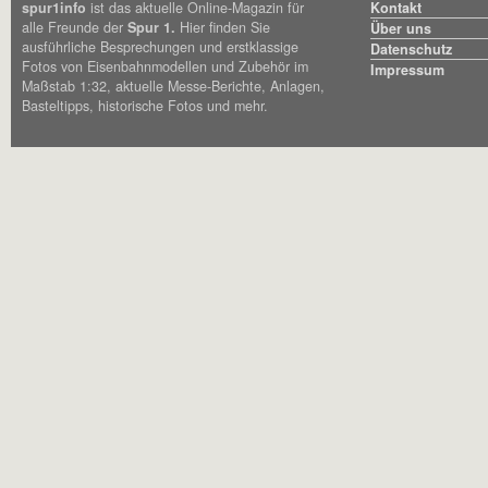
spur1info
ist das aktuelle Online-Magazin für
Kontakt
alle Freunde der
Spur 1.
Hier finden Sie
Über uns
ausführliche Besprechungen und erstklassige
Datenschutz
Fotos von Eisenbahnmodellen und Zubehör im
Impressum
Maßstab 1:32, aktuelle Messe-Berichte, Anlagen,
Basteltipps, historische Fotos und mehr.