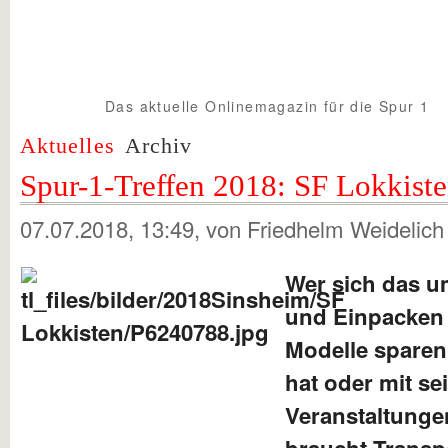
Das aktuelle Onlinemagazin für die Spur 1
Spur1info.com
Aktuelles
Archiv
Spur-1-Treffen 2018: SF Lokkist
07.07.2018, 13:49
, von Friedhelm Weidelic
Wer sich das u
und Einpacken 
Modelle sparen 
hat oder mit s
Veranstaltunge
braucht Transpo