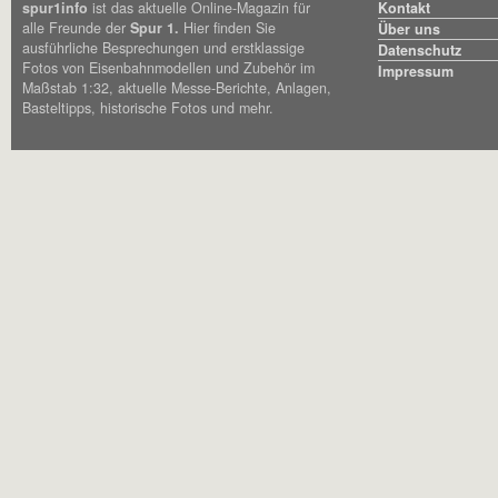
spur1info
ist das aktuelle Online-Magazin für
Kontakt
alle Freunde der
Spur 1.
Hier finden Sie
Über uns
ausführliche Besprechungen und erstklassige
Datenschutz
Fotos von Eisenbahnmodellen und Zubehör im
Impressum
Maßstab 1:32, aktuelle Messe-Berichte, Anlagen,
Basteltipps, historische Fotos und mehr.