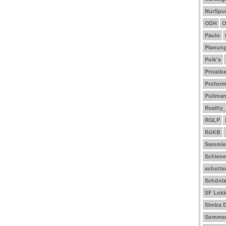
NurSpu
ODH
O
Paulo
Planun
Polk's
Privatb
Profor
Pullma
Reality
RGLP
RüKB
Sammle
Schiene
schotte
Schönl
SF Lokk
Simba D
Sommer