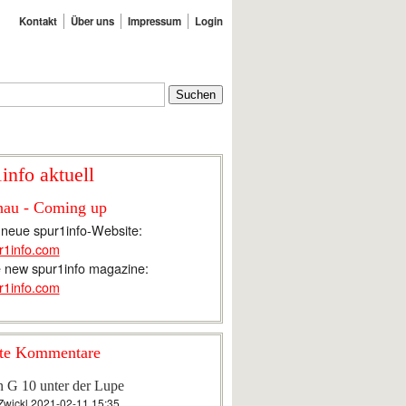
Kontakt
Über uns
Impressum
Login
info aktuell
hau - Coming up
 neue spur1info-Website:
r1info.com
 new spur1info magazine:
r1info.com
te Kommentare
n G 10 unter der Lupe
Zwickl
2021-02-11 15:35