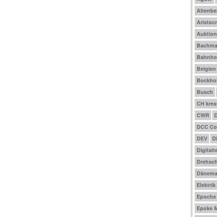
Altenbe
Aristocr
Auktio
Bachm
Bahnho
Belgien
Bockhol
Busch
CH krea
CWR
DCC Co
DEV
D
Digitalt
Drehsch
Dänema
Elektrik
Epoche I
Epoke M