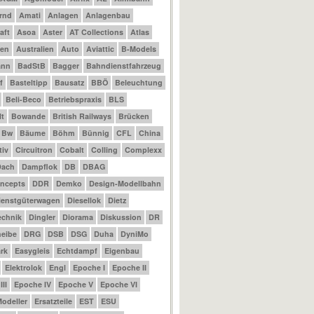
rnd
Amati
Anlagen
Anlagenbau
aft
Asoa
Aster
AT Collections
Atlas
nen
Australien
Auto
Aviattic
B-Models
ann
BadStB
Bagger
Bahndienstfahrzeug
f
Basteltipp
Bausatz
BBÖ
Beleuchtung
Beli-Beco
Betriebspraxis
BLS
t
Bowande
British Railways
Brücken
Bw
Bäume
Böhm
Bünnig
CFL
China
tiv
Circuitron
Cobalt
Colling
Complexx
Dach
Dampflok
DB
DBAG
ncepts
DDR
Demko
Design-Modellbahn
ienstgüterwagen
Diesellok
Dietz
echnik
Dingler
Diorama
Diskussion
DR
eibe
DRG
DSB
DSG
Duha
DyniMo
rk
Easygleis
Echtdampf
Eigenbau
Elektrolok
Engl
Epoche I
Epoche II
II
Epoche IV
Epoche V
Epoche VI
odeller
Ersatzteile
EST
ESU