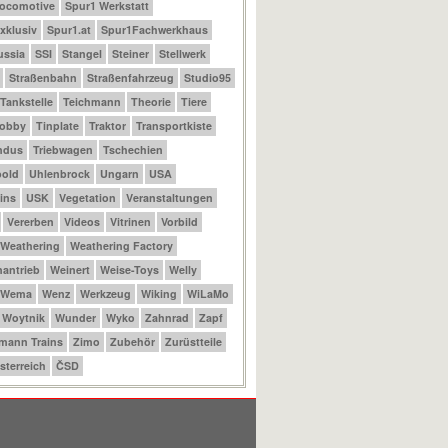
Locomotive
Spur1 Werkstatt
xklusiv
Spur1.at
Spur1Fachwerkhaus
ussia
SSI
Stangel
Steiner
Stellwerk
Straßenbahn
Straßenfahrzeug
Studio95
Tankstelle
Teichmann
Theorie
Tiere
Hobby
Tinplate
Traktor
Transportkiste
ndus
Triebwagen
Tschechien
bold
Uhlenbrock
Ungarn
USA
ins
USK
Vegetation
Veranstaltungen
Vererben
Videos
Vitrinen
Vorbild
Weathering
Weathering Factory
antrieb
Weinert
Weise-Toys
Welly
Wema
Wenz
Werkzeug
Wiking
WiLaMo
Woytnik
Wunder
Wyko
Zahnrad
Zapf
mann Trains
Zimo
Zubehör
Zurüstteile
sterreich
ČSD