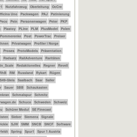
r1
Nutzfahrzeug
Oberleitung
OcCre
fficina Uno
Packwagen
PAJ
Patinierung
Peco
Pein
Personenwagen
Peter
PKP
g
Plastoy
PLine
PLM
PlusModel
Polen
Pommerenke
Post
PowerTrac
Preiser
ahnen
Privatwagen
Profiler i Norge
m
Proses
ProtoModels
Präsentation
n
Radsatz
RailAdventure
Raritäten
_in_Scale
Redaktionelles
Regner
Revell
RhB
RM
Russland
Rykart
Rügen
S49-Gleis
Saalbach
Saar
Saller
r
Sauer
SBB
Schaukasten
nkran
Schmalspur
Schmitz
rwagen.de
Schuco
Schweden
Schweiz
au
Schürer Modul
SE Finecast
isten
Sieber
Siemens
Signale
ickie
SJW
SMM
SNCB
SNCF
Software
feldt
Spring
Spur1
Spur 1 Austria