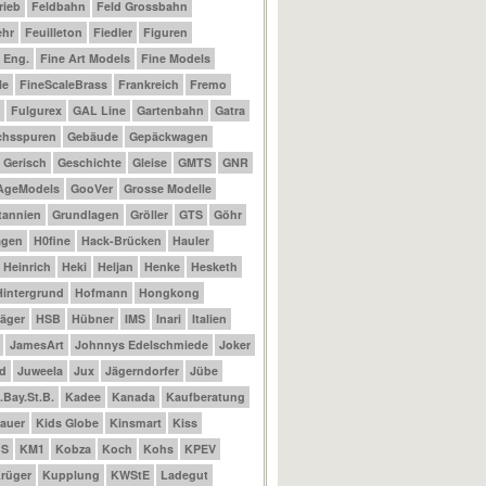
rieb
Feldbahn
Feld Grossbahn
ehr
Feuilleton
Fiedler
Figuren
t Eng.
Fine Art Models
Fine Models
le
FineScaleBrass
Frankreich
Fremo
Fulgurex
GAL Line
Gartenbahn
Gatra
chsspuren
Gebäude
Gepäckwagen
Gerisch
Geschichte
Gleise
GMTS
GNR
AgeModels
GooVer
Grosse Modelle
tannien
Grundlagen
Gröller
GTS
Göhr
agen
H0fine
Hack-Brücken
Hauler
Heinrich
Heki
Heljan
Henke
Hesketh
Hintergrund
Hofmann
Hongkong
äger
HSB
Hübner
IMS
Inari
Italien
JamesArt
Johnnys Edelschmiede
Joker
d
Juweela
Jux
Jägerndorfer
Jübe
.Bay.St.B.
Kadee
Kanada
Kaufberatung
auer
Kids Globe
Kinsmart
Kiss
BS
KM1
Kobza
Koch
Kohs
KPEV
rüger
Kupplung
KWStE
Ladegut