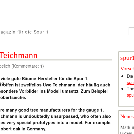
agazin für die Spur 1
 Teichmann
spur1
delich (Kommentare: 1)
Vorsc
Die
 viele gute Bäume-Hersteller für die Spur 1.
spu
roffen ist zweifellos Uwe Teichmann, der häufig auch
The
sondere Vorbilder ins Modell umsetzt. Zum Beispiel
spu
obertseiche.
re many good tree manufacturers for the gauge 1.
ichmann is undoubtedly unsurpassed, who often also
Neues
tes very special prototypes into a model. For example,
Märkli
gobert oak in Germany.
Ludwig 