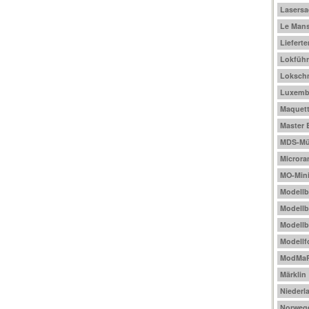
Lasers
Le Mans
Liefert
Lokführ
Loksch
Luxemb
Maquet
Master 
MDS-Mül
Micror
MO-Mini
Modell
Modellb
Modellb
Modellf
ModMa
Märklin
Niederl
Norweg