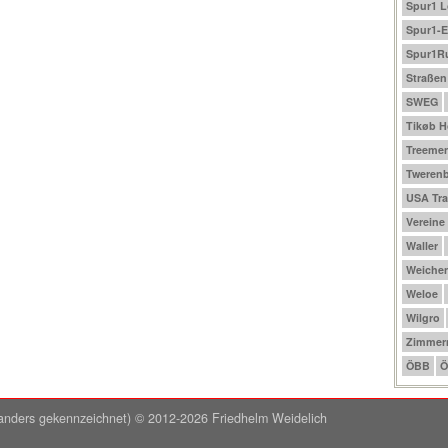
Spur1 
Spur1-E
Spur1R
Straßen
SWEG
Tikøb 
Treeme
Tweren
USA Tra
Vereine
Waller
Weichen
Weloe
Wilgro
Zimmer
ÖBB
Ö
ht anders gekennzeichnet) © 2012-2026 Friedhelm Weidelich