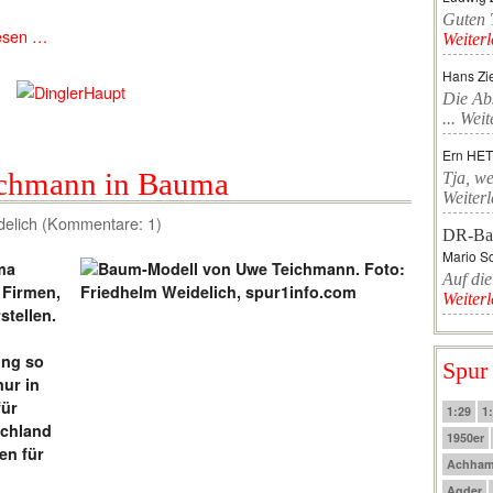
Guten T
esen …
Weiter
Hans Zi
Die Ab
...
Weit
Ern HE
chmann in Bauma
Tja, we
Weiter
delich (Kommentare: 1)
DR-Ba
Mario Sc
ma
Auf die
 Firmen,
Weiter
stellen.
ung so
Spur
nur in
für
1:29
1
chland
1950er
en für
Achha
Agder