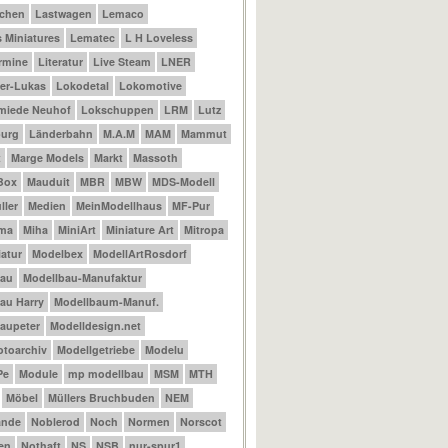
achen
Lastwagen
Lemaco
 Miniatures
Lematec
L H Loveless
ermine
Literatur
Live Steam
LNER
er-Lukas
Lokodetal
Lokomotive
miede Neuhof
Lokschuppen
LRM
Lutz
urg
Länderbahn
M.A.M
MAM
Mammut
t
Marge Models
Markt
Massoth
Box
Mauduit
MBR
MBW
MDS-Modell
ler
Medien
MeinModellhaus
MF-Pur
ama
Miha
MiniArt
Miniature Art
Mitropa
atur
Modelbex
ModellArtRosdorf
bau
Modellbau-Manufaktur
au Harry
Modellbaum-Manuf.
aupeter
Modelldesign.net
otoarchiv
Modellgetriebe
Modelu
Pe
Module
mp modellbau
MSM
MTH
Möbel
Müllers Bruchbuden
NEM
ande
Noblerod
Noch
Normen
Norscot
en
Nothaft
NS
NSB
nur-spur1