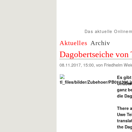
Das aktuelle Onlinem
Spur1info.com
Aktuelles
Archiv
Dagobertseiche von
08.11.2017, 15:00
, von Friedhelm Wei
Es gibt
Unübert
ganz be
die Dag
There a
Uwe Te
transla
the Da