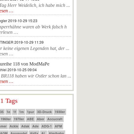
ag Herr Weidelich, ich habe mich ...
lesen …
egler
2019-10-29 15:23
sperrhähne waren ab Werk falsch h
erlesen …
TTINGER
2019-10-29 11:39
r keine eigenen Legenden hat, der ...
lesen …
ureihe 118 von ModMaPe
hlei
2019-10-25 09:04
 BR118 haben wir Ostler schon lan ...
lesen …
 1 Tags
:35
1e
1f
1m
1pur
3D-Druck
1930er
1960er
1970er
ABE
Aber
Accucraft
mmer
Ackle
Adak
Ade
ADG-1
AFM
AGM
Agomodel
Airfix
AL
Almibahn