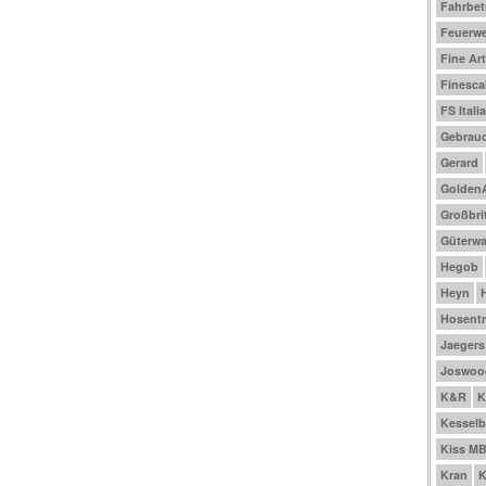
Fahrbet
Feuerw
Fine Ar
Finesca
FS Italia
Gebrau
Gerard
Golden
Großbri
Güterw
Hegob
Heyn
Hosentr
Jaegers
Joswoo
K&R
K
Kesselb
Kiss M
Kran
K