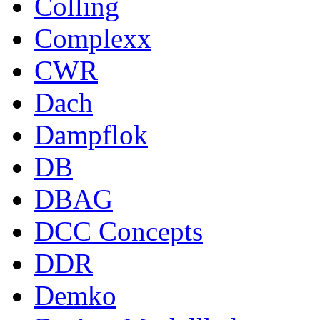
Colling
Complexx
CWR
Dach
Dampflok
DB
DBAG
DCC Concepts
DDR
Demko