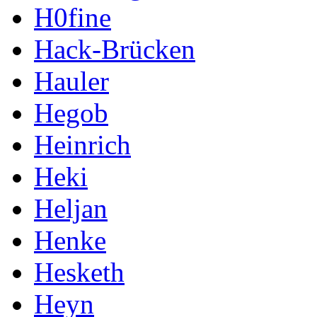
H0fine
Hack-Brücken
Hauler
Hegob
Heinrich
Heki
Heljan
Henke
Hesketh
Heyn