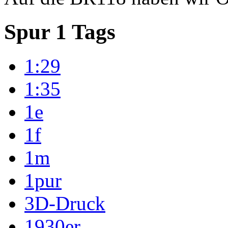
Spur 1 Tags
1:29
1:35
1e
1f
1m
1pur
3D-Druck
1930er