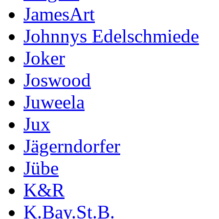
JamesArt
Johnnys Edelschmiede
Joker
Joswood
Juweela
Jux
Jägerndorfer
Jübe
K&R
K.Bay.St.B.