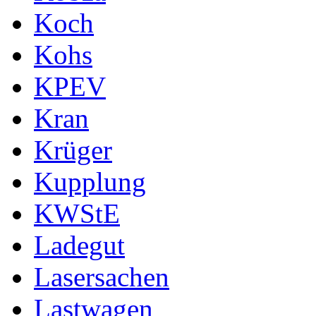
Koch
Kohs
KPEV
Kran
Krüger
Kupplung
KWStE
Ladegut
Lasersachen
Lastwagen