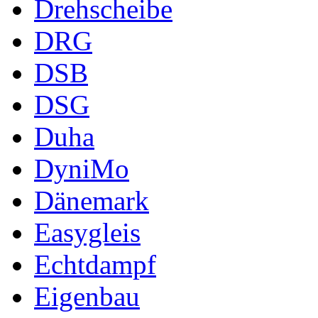
Drehscheibe
DRG
DSB
DSG
Duha
DyniMo
Dänemark
Easygleis
Echtdampf
Eigenbau