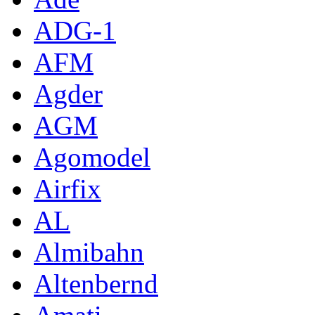
ADG-1
AFM
Agder
AGM
Agomodel
Airfix
AL
Almibahn
Altenbernd