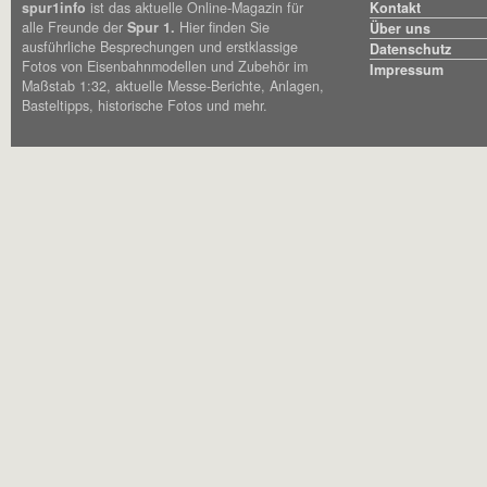
spur1info
ist das aktuelle Online-Magazin für
Kontakt
alle Freunde der
Spur 1.
Hier finden Sie
Über uns
ausführliche Besprechungen und erstklassige
Datenschutz
Fotos von Eisenbahnmodellen und Zubehör im
Impressum
Maßstab 1:32, aktuelle Messe-Berichte, Anlagen,
Basteltipps, historische Fotos und mehr.