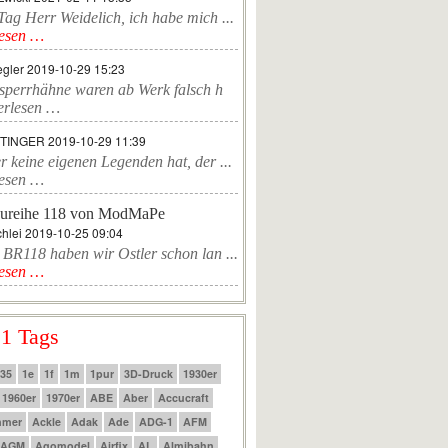
ag Herr Weidelich, ich habe mich ...
lesen …
egler
2019-10-29 15:23
sperrhähne waren ab Werk falsch h
erlesen …
TTINGER
2019-10-29 11:39
r keine eigenen Legenden hat, der ...
lesen …
ureihe 118 von ModMaPe
hlei
2019-10-25 09:04
 BR118 haben wir Ostler schon lan ...
lesen …
 1 Tags
:35
1e
1f
1m
1pur
3D-Druck
1930er
1960er
1970er
ABE
Aber
Accucraft
mmer
Ackle
Adak
Ade
ADG-1
AFM
AGM
Agomodel
Airfix
AL
Almibahn