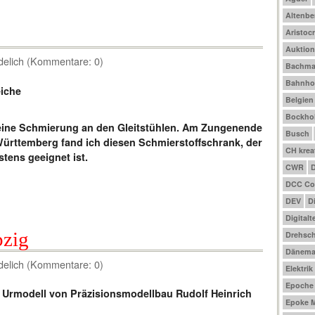
Altenbe
Aristocr
Auktio
delich (Kommentare: 0)
Bachm
Bahnho
Belgien
Bockhol
ine Schmierung an den Gleitstühlen. Am Zungenende
Busch
Württemberg fand ich diesen Schmierstoffschrank, der
CH krea
stens geeignet ist.
CWR
DCC Co
DEV
D
Digitalt
pzig
Drehsch
Dänema
delich (Kommentare: 0)
Elektrik
Epoche I
Epoke M