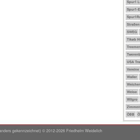
Spur1 
Spur1-E
Spur1R
Straßen
SWEG
Tikøb 
Treeme
Tweren
USA Tra
Vereine
Waller
Weichen
Weloe
Wilgro
Zimmer
ÖBB
Ö
ht anders gekennzeichnet) © 2012-2026 Friedhelm Weidelich