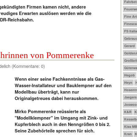
Fahrbet
ngekündigten Firmen kamen nicht, andere
Feuerw
freudiges Erwarten auslösen werden wie die
Fine Ar
DDR-Reichsbahn.
Finesca
FS Italia
Gebrau
Gerard
chrinnen von Pommerenke
Golden
Großbri
delich (Kommentare: 0)
Güterw
Hegob
Wenn einer seine Fachkenntnisse als Gas-
Heyn
Wasser-Installateur und Bauklempner auf den
Hosentr
Modellbau überträgt, kann nur
Jaegers
Originalgetreues dabei herauskommen.
Joswoo
Mirko Pommerenke reüssierte als
K&R
K
"Modellklempner" im Umgang mit Zink- und
Kesselb
Kupferblech auch in den Nenngrößen 0 bis 2.
Kiss M
Seine Zubehörteile sprechen für sich.
Kran
K