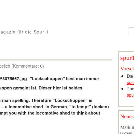
agazin für die Spur 1
spur1
delich (Kommentare: 0)
Vorsc
Die
"Lockschuppen" liest man immer
spu
ppen gemeint ist. Dieser hier ist beides.
The
spu
rman spelling. Therefore "Lockschuppen" is
– a locomotive shed. In German, "to tempt" (locken)
 tempt you with the locomotive shed to think about
Neues
Märkli
Ludwig 