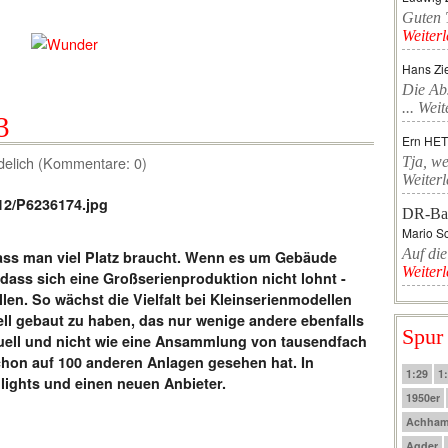
Guten T
Weiter
Hans Zi
Die Ab
...
Weit
3
Ern HE
delich (Kommentare: 0)
Tja, we
Weiter
DR-Ba
Mario Sc
Auf die
dass man viel Platz braucht. Wenn es um Gebäude
Weiter
 dass sich eine Großserienproduktion nicht lohnt -
n. So wächst die Vielfalt bei Kleinserienmodellen
ll gebaut zu haben, das nur wenige andere ebenfalls
Spur
duell und nicht wie eine Ansammlung von tausendfach
hon auf 100 anderen Anlagen gesehen hat. In
1:29
1
lights und einen neuen Anbieter.
1950er
Achha
Agder