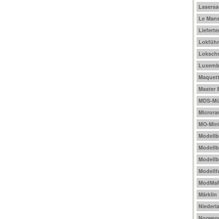
Lasers
Le Mans
Liefert
Lokführ
Loksch
Luxemb
Maquet
Master 
MDS-Mül
Micror
MO-Mini
Modell
Modellb
Modellb
Modellf
ModMa
Märklin
Niederl
Norweg