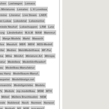
achen
Lastwagen
Lemaco
 Miniatures
Lematec
L H Loveless
ermine
Literatur
Live Steam
LNER
er-Lukas
Lokodetal
Lokomotive
miede Neuhof
Lokschuppen
LRM
Lutz
urg
Länderbahn
M.A.M
MAM
Mammut
t
Marge Models
Markt
Massoth
Box
Mauduit
MBR
MBW
MDS-Modell
ler
Medien
MeinModellhaus
MF-Pur
ama
Miha
MiniArt
Miniature Art
Mitropa
atur
Modelbex
ModellArtRosdorf
bau
Modellbau-Manufaktur
au Harry
Modellbaum-Manuf.
aupeter
Modelldesign.net
otoarchiv
Modellgetriebe
Modelu
Pe
Module
mp modellbau
MSM
MTH
Möbel
Müllers Bruchbuden
NEM
ande
Noblerod
Noch
Normen
Norscot
en
Nothaft
NS
NSB
nur-spur1