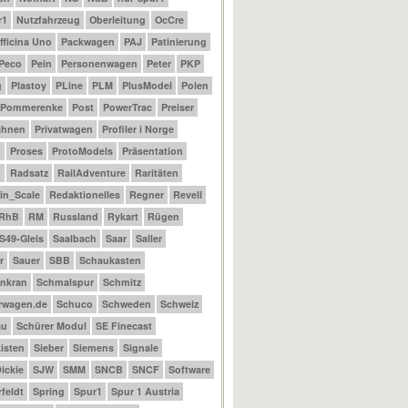
r1
Nutzfahrzeug
Oberleitung
OcCre
fficina Uno
Packwagen
PAJ
Patinierung
Peco
Pein
Personenwagen
Peter
PKP
g
Plastoy
PLine
PLM
PlusModel
Polen
Pommerenke
Post
PowerTrac
Preiser
ahnen
Privatwagen
Profiler i Norge
m
Proses
ProtoModels
Präsentation
n
Radsatz
RailAdventure
Raritäten
_in_Scale
Redaktionelles
Regner
Revell
RhB
RM
Russland
Rykart
Rügen
S49-Gleis
Saalbach
Saar
Saller
r
Sauer
SBB
Schaukasten
nkran
Schmalspur
Schmitz
rwagen.de
Schuco
Schweden
Schweiz
au
Schürer Modul
SE Finecast
isten
Sieber
Siemens
Signale
ickie
SJW
SMM
SNCB
SNCF
Software
feldt
Spring
Spur1
Spur 1 Austria