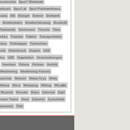
Locomotive
Spur1 Werkstatt
xklusiv
Spur1.at
Spur1Fachwerkhaus
ussia
SSI
Stangel
Steiner
Stellwerk
Straßenbahn
Straßenfahrzeug
Studio95
Tankstelle
Teichmann
Theorie
Tiere
Hobby
Tinplate
Traktor
Transportkiste
ndus
Triebwagen
Tschechien
bold
Uhlenbrock
Ungarn
USA
ins
USK
Vegetation
Veranstaltungen
Vererben
Videos
Vitrinen
Vorbild
Weathering
Weathering Factory
antrieb
Weinert
Weise-Toys
Welly
Wema
Wenz
Werkzeug
Wiking
WiLaMo
Woytnik
Wunder
Wyko
Zahnrad
Zapf
mann Trains
Zimo
Zubehör
Zurüstteile
sterreich
ČSD