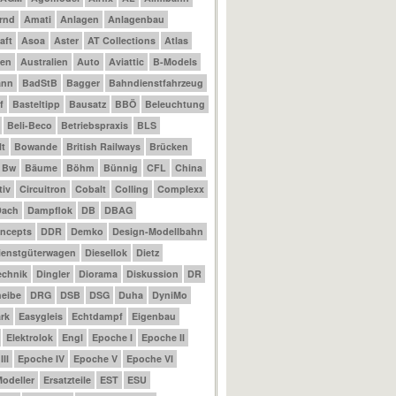
rnd
Amati
Anlagen
Anlagenbau
aft
Asoa
Aster
AT Collections
Atlas
nen
Australien
Auto
Aviattic
B-Models
ann
BadStB
Bagger
Bahndienstfahrzeug
f
Basteltipp
Bausatz
BBÖ
Beleuchtung
Beli-Beco
Betriebspraxis
BLS
t
Bowande
British Railways
Brücken
Bw
Bäume
Böhm
Bünnig
CFL
China
tiv
Circuitron
Cobalt
Colling
Complexx
Dach
Dampflok
DB
DBAG
ncepts
DDR
Demko
Design-Modellbahn
ienstgüterwagen
Diesellok
Dietz
echnik
Dingler
Diorama
Diskussion
DR
eibe
DRG
DSB
DSG
Duha
DyniMo
rk
Easygleis
Echtdampf
Eigenbau
Elektrolok
Engl
Epoche I
Epoche II
II
Epoche IV
Epoche V
Epoche VI
odeller
Ersatzteile
EST
ESU