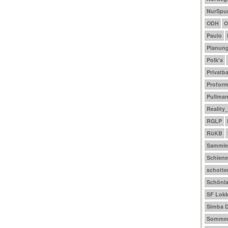
NurSpu
ODH
O
Paulo
Planun
Polk's
Privatb
Profor
Pullma
Reality
RGLP
RüKB
Sammle
Schiene
schotte
Schönl
SF Lokk
Simba D
Sommer