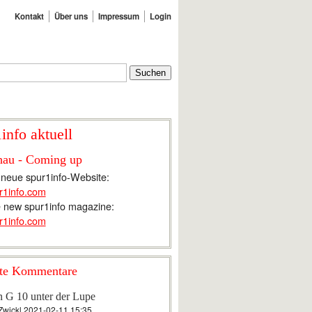
Kontakt
Über uns
Impressum
Login
info aktuell
hau - Coming up
 neue spur1info-Website:
r1info.com
 new spur1info magazine:
r1info.com
te Kommentare
n G 10 unter der Lupe
Zwickl
2021-02-11 15:35