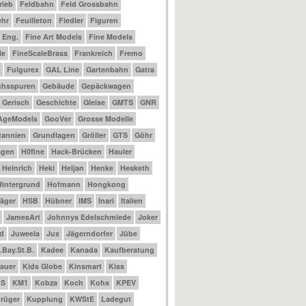
rieb
Feldbahn
Feld Grossbahn
ehr
Feuilleton
Fiedler
Figuren
t Eng.
Fine Art Models
Fine Models
le
FineScaleBrass
Frankreich
Fremo
Fulgurex
GAL Line
Gartenbahn
Gatra
chsspuren
Gebäude
Gepäckwagen
Gerisch
Geschichte
Gleise
GMTS
GNR
AgeModels
GooVer
Grosse Modelle
tannien
Grundlagen
Gröller
GTS
Göhr
agen
H0fine
Hack-Brücken
Hauler
Heinrich
Heki
Heljan
Henke
Hesketh
Hintergrund
Hofmann
Hongkong
äger
HSB
Hübner
IMS
Inari
Italien
JamesArt
Johnnys Edelschmiede
Joker
d
Juweela
Jux
Jägerndorfer
Jübe
.Bay.St.B.
Kadee
Kanada
Kaufberatung
auer
Kids Globe
Kinsmart
Kiss
BS
KM1
Kobza
Koch
Kohs
KPEV
rüger
Kupplung
KWStE
Ladegut