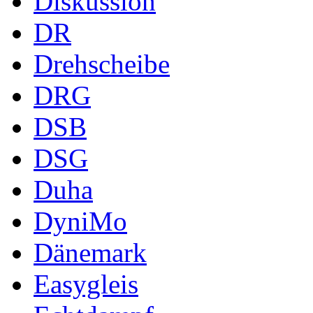
Diskussion
DR
Drehscheibe
DRG
DSB
DSG
Duha
DyniMo
Dänemark
Easygleis