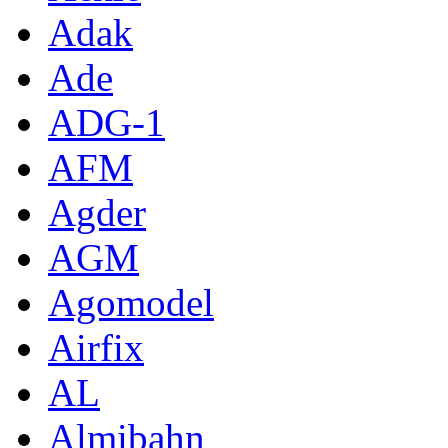
Adak
Ade
ADG-1
AFM
Agder
AGM
Agomodel
Airfix
AL
Almibahn