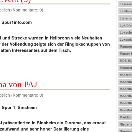
Lasers
delich (Kommentare: 0)
Le Mans
Liefert
Lokführ
Loksch
 und Strecke wurden in Heilbronn viele Neuheiten
Luxemb
r der Vollendung zeigte sich der Ringlokschuppen von
Maquet
atten Interessantes auf dem Tisch.
Master 
MDS-Mül
Micror
MO-Mini
ma von PAJ
Modell
Modellb
delich (Kommentare: 0)
Modellb
Modellf
ModMa
Märklin
 präsentierten in Sinsheim ein Diorama, das erneut
Niederl
atzaufwand und sehr hoher Detaillierung eine
Norweg