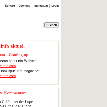
Kontakt
Über uns
Impressum
Login
info aktuell
hau - Coming up
 neue spur1info-Website:
r1info.com
 new spur1info magazine:
r1info.com
te Kommentare
n G 10 unter der Lupe
Zwickl
2021-02-11 15:35