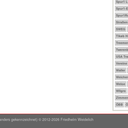
Spur1 
Spur1-E
Spur1R
Straßen
SWEG
Tikøb 
Treeme
Tweren
USA Tra
Vereine
Waller
Weichen
Weloe
Wilgro
Zimmer
ÖBB
Ö
ht anders gekennzeichnet) © 2012-2026 Friedhelm Weidelich