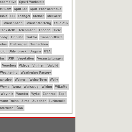
Locomotive
Spur1 Werkstatt
xklusiv
Spur1.at
Spur1Fachwerkhaus
ussia
SSI
Stangel
Steiner
Stellwerk
Straßenbahn
Straßenfahrzeug
Studio95
Tankstelle
Teichmann
Theorie
Tiere
Hobby
Tinplate
Traktor
Transportkiste
ndus
Triebwagen
Tschechien
bold
Uhlenbrock
Ungarn
USA
ins
USK
Vegetation
Veranstaltungen
Vererben
Videos
Vitrinen
Vorbild
Weathering
Weathering Factory
antrieb
Weinert
Weise-Toys
Welly
Wema
Wenz
Werkzeug
Wiking
WiLaMo
Woytnik
Wunder
Wyko
Zahnrad
Zapf
mann Trains
Zimo
Zubehör
Zurüstteile
sterreich
ČSD