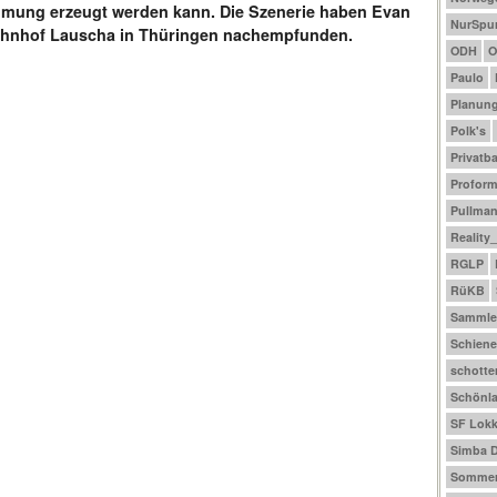
mmung erzeugt werden kann. Die Szenerie haben Evan
NurSpu
ahnhof Lauscha in Thüringen nachempfunden.
ODH
O
Paulo
Planun
Polk's
Privatb
Profor
Pullma
Reality
RGLP
RüKB
Sammle
Schiene
schotte
Schönl
SF Lokk
Simba D
Sommer