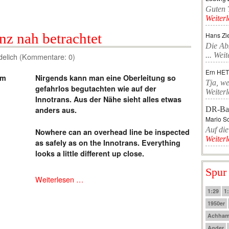
Guten T
Weiter
nz nah betrachtet
Hans Zi
Die Ab
...
Weit
delich (Kommentare: 0)
Ern HE
Nirgends kann man eine Oberleitung so
Tja, we
gefahrlos begutachten wie auf der
Weiter
Innotrans. Aus der Nähe sieht alles etwas
DR-Ba
anders aus.
Mario Sc
Auf die
Nowhere can an overhead line be inspected
Weiter
as safely as on the Innotrans. Everything
looks a little different up close.
Spur
Weiterlesen …
1:29
1
1950er
Achha
Agder