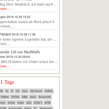
ag Herr Weidelich, ich habe mich ...
lesen …
egler
2019-10-29 15:23
sperrhähne waren ab Werk falsch h
erlesen …
TTINGER
2019-10-29 11:39
r keine eigenen Legenden hat, der ...
lesen …
ureihe 118 von ModMaPe
hlei
2019-10-25 09:04
 BR118 haben wir Ostler schon lan ...
lesen …
 1 Tags
:35
1e
1f
1m
1pur
3D-Druck
1930er
1960er
1970er
ABE
Aber
Accucraft
mmer
Ackle
Adak
Ade
ADG-1
AFM
AGM
Agomodel
Airfix
AL
Almibahn