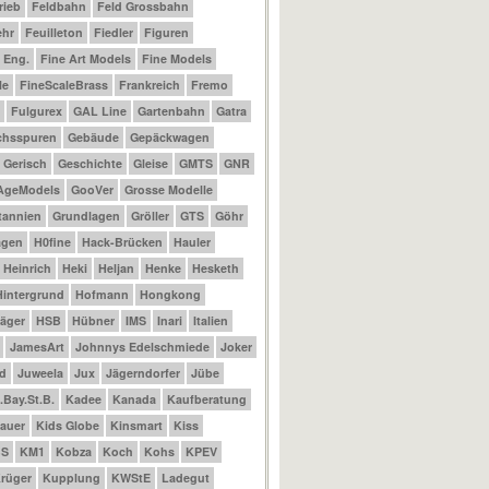
rieb
Feldbahn
Feld Grossbahn
ehr
Feuilleton
Fiedler
Figuren
t Eng.
Fine Art Models
Fine Models
le
FineScaleBrass
Frankreich
Fremo
Fulgurex
GAL Line
Gartenbahn
Gatra
chsspuren
Gebäude
Gepäckwagen
Gerisch
Geschichte
Gleise
GMTS
GNR
AgeModels
GooVer
Grosse Modelle
tannien
Grundlagen
Gröller
GTS
Göhr
agen
H0fine
Hack-Brücken
Hauler
Heinrich
Heki
Heljan
Henke
Hesketh
Hintergrund
Hofmann
Hongkong
äger
HSB
Hübner
IMS
Inari
Italien
JamesArt
Johnnys Edelschmiede
Joker
d
Juweela
Jux
Jägerndorfer
Jübe
.Bay.St.B.
Kadee
Kanada
Kaufberatung
auer
Kids Globe
Kinsmart
Kiss
BS
KM1
Kobza
Koch
Kohs
KPEV
rüger
Kupplung
KWStE
Ladegut