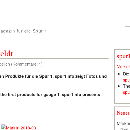
agazin für die Spur 1
eldt
spur1
delich (Kommentare: 1)
Vorsc
Die
en Produkte für die Spur 1. spur1info zeigt Fotos und
spu
The
spu
he first products for gauge 1. spur1info presents
Neues
Märkli
Ludwig 