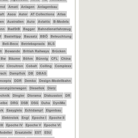
rnd
Amati
Anlagen
Anlagenbau
aft
Asoa
Aster
AT Collections
Atlas
nen
Australien
Auto
Aviattic
B-Models
ann
BadStB
Bagger
Bahndienstfahrzeug
f
Basteltipp
Bausatz
BBÖ
Beleuchtung
Beli-Beco
Betriebspraxis
BLS
t
Bowande
British Railways
Brücken
Bw
Bäume
Böhm
Bünnig
CFL
China
tiv
Circuitron
Cobalt
Colling
Complexx
Dach
Dampflok
DB
DBAG
ncepts
DDR
Demko
Design-Modellbahn
ienstgüterwagen
Diesellok
Dietz
echnik
Dingler
Diorama
Diskussion
DR
eibe
DRG
DSB
DSG
Duha
DyniMo
rk
Easygleis
Echtdampf
Eigenbau
Elektrolok
Engl
Epoche I
Epoche II
II
Epoche IV
Epoche V
Epoche VI
odeller
Ersatzteile
EST
ESU