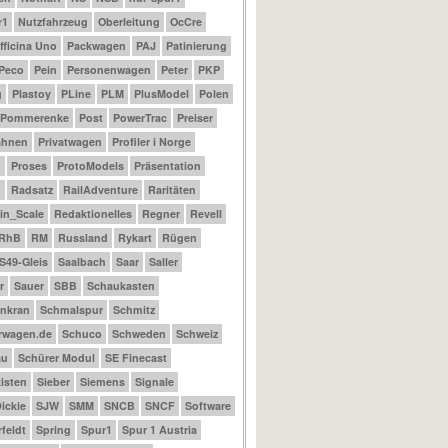
r1
Nutzfahrzeug
Oberleitung
OcCre
fficina Uno
Packwagen
PAJ
Patinierung
Peco
Pein
Personenwagen
Peter
PKP
g
Plastoy
PLine
PLM
PlusModel
Polen
Pommerenke
Post
PowerTrac
Preiser
ahnen
Privatwagen
Profiler i Norge
m
Proses
ProtoModels
Präsentation
n
Radsatz
RailAdventure
Raritäten
_in_Scale
Redaktionelles
Regner
Revell
RhB
RM
Russland
Rykart
Rügen
S49-Gleis
Saalbach
Saar
Saller
r
Sauer
SBB
Schaukasten
nkran
Schmalspur
Schmitz
rwagen.de
Schuco
Schweden
Schweiz
au
Schürer Modul
SE Finecast
isten
Sieber
Siemens
Signale
ickie
SJW
SMM
SNCB
SNCF
Software
feldt
Spring
Spur1
Spur 1 Austria