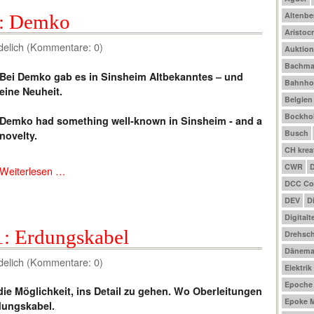
Altenbe
8: Demko
Aristocr
delich (Kommentare: 0)
Auktio
Bachm
Bei Demko gab es in Sinsheim Altbekanntes – und
Bahnho
eine Neuheit.
Belgien
Bockhol
Demko had something well-known in Sinsheim - and a
Busch
novelty.
CH krea
CWR
Weiterlesen …
DCC Co
DEV
D
Digitalt
 1: Erdungskabel
Drehsch
Dänema
delich (Kommentare: 0)
Elektrik
Epoche I
die Möglichkeit, ins Detail zu gehen. Wo Oberleitungen
Epoke M
rdungskabel.