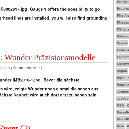
Fahrbet
Gauge 1 offers the possibility to go
Feuerw
Fine Ar
verhead lines are installed, you will also find grounding
Finesca
FS Italia
Gebrau
Gerard
Golden
: Wunder Präzisionsmodelle
Großbri
Güterw
delich (Kommentare: 1)
Hegob
Heyn
Bevor die nächste
Hosentr
en wird, zeigte Wunder noch einmal die schon aus
Jaegers
chste Neuheit wird auch dort erst zu sehen sein.
Joswoo
K&R
K
Kesselb
Kiss M
Event (3)
Kran
K