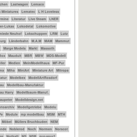
achen
Lastwagen
Lemaco
 Miniatures
Lematec
L H Loveless
ermine
Literatur
Live Steam
LNER
er-Lukas
Lokodetal
Lokomotive
miede Neuhof
Lokschuppen
LRM
Lutz
urg
Länderbahn
M.A.M
MAM
Mammut
t
Marge Models
Markt
Massoth
Box
Mauduit
MBR
MBW
MDS-Modell
ler
Medien
MeinModellhaus
MF-Pur
ama
Miha
MiniArt
Miniature Art
Mitropa
atur
Modelbex
ModellArtRosdorf
bau
Modellbau-Manufaktur
au Harry
Modellbaum-Manuf.
aupeter
Modelldesign.net
otoarchiv
Modellgetriebe
Modelu
Pe
Module
mp modellbau
MSM
MTH
Möbel
Müllers Bruchbuden
NEM
ande
Noblerod
Noch
Normen
Norscot
en
Nothaft
NS
NSB
nur-spur1