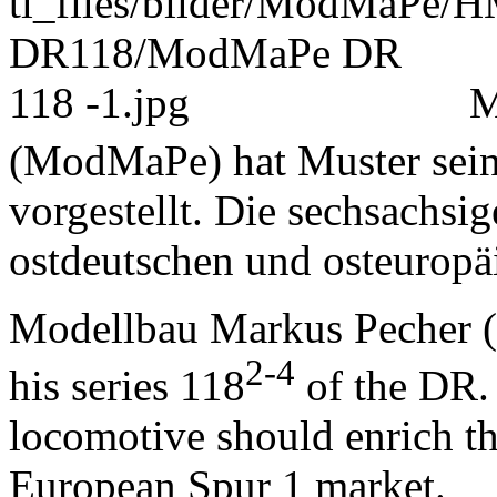
M
(ModMaPe) hat Muster sein
vorgestellt. Die sechsachsi
ostdeutschen und osteuropä
Modellbau Markus Pecher 
2-4
his series 118
of the DR.
locomotive should enrich t
European Spur 1 market.