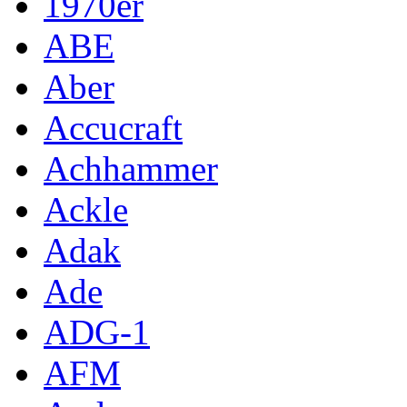
1970er
ABE
Aber
Accucraft
Achhammer
Ackle
Adak
Ade
ADG-1
AFM