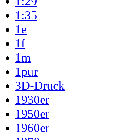
1:29
1:35
1e
1f
1m
1pur
3D-Druck
1930er
1950er
1960er