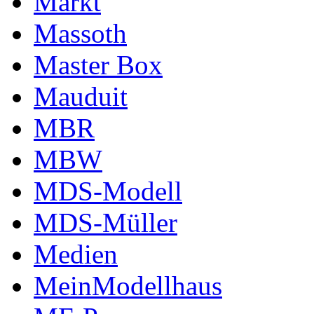
Markt
Massoth
Master Box
Mauduit
MBR
MBW
MDS-Modell
MDS-Müller
Medien
MeinModellhaus