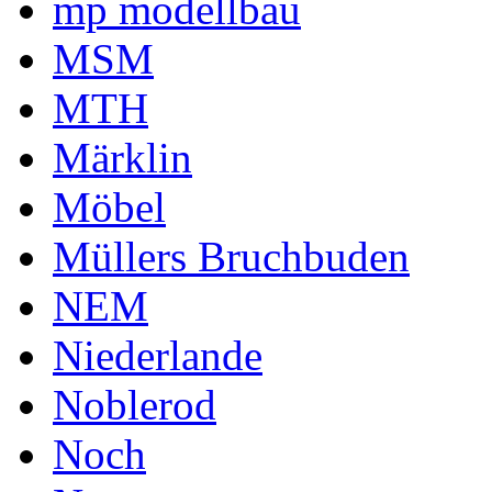
mp modellbau
MSM
MTH
Märklin
Möbel
Müllers Bruchbuden
NEM
Niederlande
Noblerod
Noch