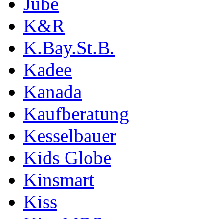
Jübe
K&R
K.Bay.St.B.
Kadee
Kanada
Kaufberatung
Kesselbauer
Kids Globe
Kinsmart
Kiss