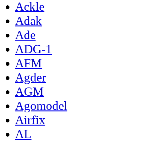
Ackle
Adak
Ade
ADG-1
AFM
Agder
AGM
Agomodel
Airfix
AL