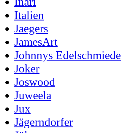
Inari
Italien
Jaegers
JamesArt
Johnnys Edelschmiede
Joker
Joswood
Juweela
Jux
Jägerndorfer