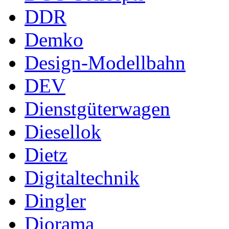
DDR
Demko
Design-Modellbahn
DEV
Dienstgüterwagen
Diesellok
Dietz
Digitaltechnik
Dingler
Diorama