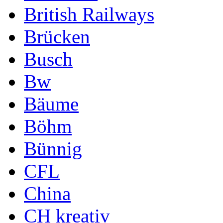
British Railways
Brücken
Busch
Bw
Bäume
Böhm
Bünnig
CFL
China
CH kreativ