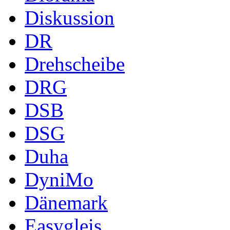
Diskussion
DR
Drehscheibe
DRG
DSB
DSG
Duha
DyniMo
Dänemark
Easygleis