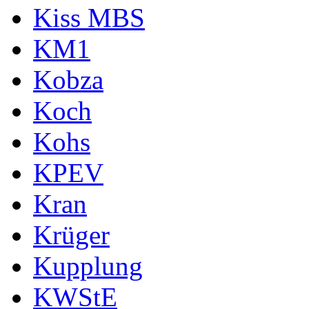
Kiss MBS
KM1
Kobza
Koch
Kohs
KPEV
Kran
Krüger
Kupplung
KWStE