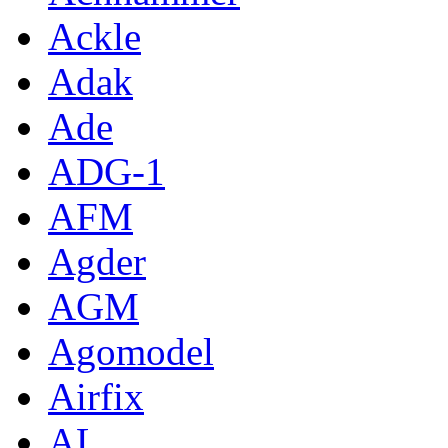
Ackle
Adak
Ade
ADG-1
AFM
Agder
AGM
Agomodel
Airfix
AL