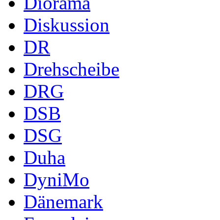
Diorama
Diskussion
DR
Drehscheibe
DRG
DSB
DSG
Duha
DyniMo
Dänemark