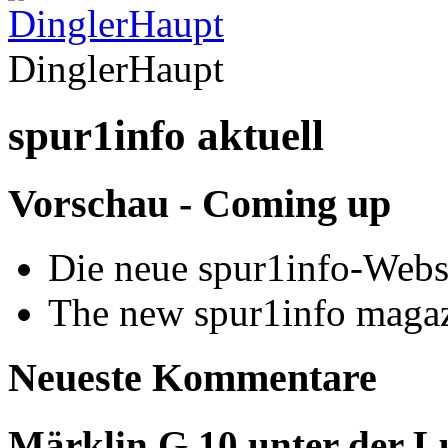
DinglerHaupt
spur1info aktuell
Vorschau - Coming up
Die neue spur1info-Webs
The new spur1info maga
Neueste Kommentare
Märklin G 10 unter der L