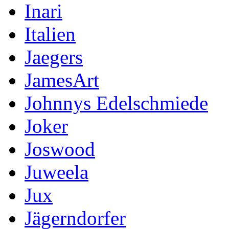
Inari
Italien
Jaegers
JamesArt
Johnnys Edelschmiede
Joker
Joswood
Juweela
Jux
Jägerndorfer