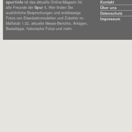
spur1info
ist das aktuelle Online-Magazin für
Kontakt
alle Freunde der
Spur 1.
Hier finden Sie
Über uns
ausführliche Besprechungen und erstklassige
Datenschutz
Fotos von Eisenbahnmodellen und Zubehör im
Impressum
Maßstab 1:32, aktuelle Messe-Berichte, Anlagen,
Basteltipps, historische Fotos und mehr.