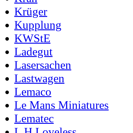
Krüger
Kupplung
KWStE
Ladegut
Lasersachen
Lastwagen
Lemaco
Le Mans Miniatures
Lematec
L H Loveless