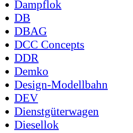
Dampflok
DB
DBAG
DCC Concepts
DDR
Demko
Design-Modellbahn
DEV
Dienstgüterwagen
Diesellok