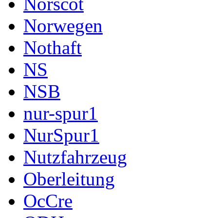
Norscot
Norwegen
Nothaft
NS
NSB
nur-spur1
NurSpur1
Nutzfahrzeug
Oberleitung
OcCre