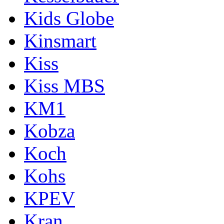
Kids Globe
Kinsmart
Kiss
Kiss MBS
KM1
Kobza
Koch
Kohs
KPEV
Kran