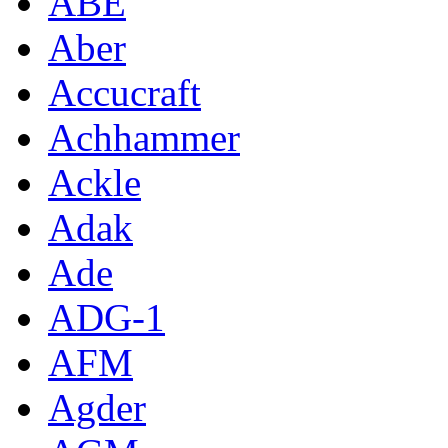
ABE
Aber
Accucraft
Achhammer
Ackle
Adak
Ade
ADG-1
AFM
Agder