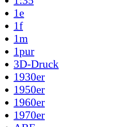
1:35
1e
1f
1m
1pur
3D-Druck
1930er
1950er
1960er
1970er