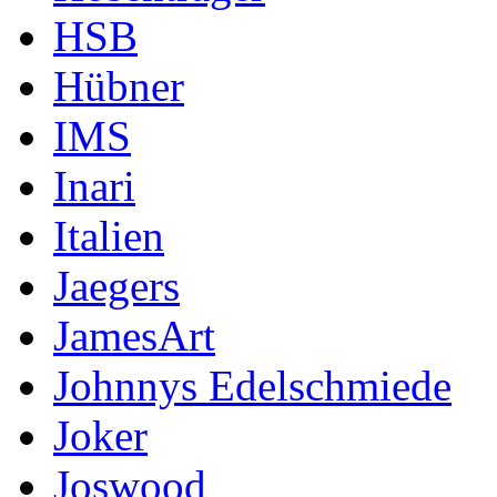
HSB
Hübner
IMS
Inari
Italien
Jaegers
JamesArt
Johnnys Edelschmiede
Joker
Joswood