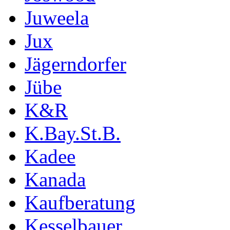
Juweela
Jux
Jägerndorfer
Jübe
K&R
K.Bay.St.B.
Kadee
Kanada
Kaufberatung
Kesselbauer