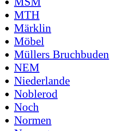
MSM
MTH
Märklin
Möbel
Müllers Bruchbuden
NEM
Niederlande
Noblerod
Noch
Normen