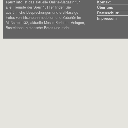
spur1info
ist das aktuelle Online-Magazin für
Kontakt
alle Freunde der
Spur 1.
Hier finden Sie
Über uns
ausführliche Besprechungen und erstklassige
Datenschutz
Fotos von Eisenbahnmodellen und Zubehör im
Impressum
Maßstab 1:32, aktuelle Messe-Berichte, Anlagen,
Basteltipps, historische Fotos und mehr.