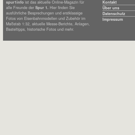
spur1info
ist das aktuelle Online-Magazin für
Kontakt
alle Freunde der
Spur 1.
Hier finden Sie
Über uns
ausführliche Besprechungen und erstklassige
Datenschutz
Fotos von Eisenbahnmodellen und Zubehör im
Impressum
Maßstab 1:32, aktuelle Messe-Berichte, Anlagen,
Basteltipps, historische Fotos und mehr.