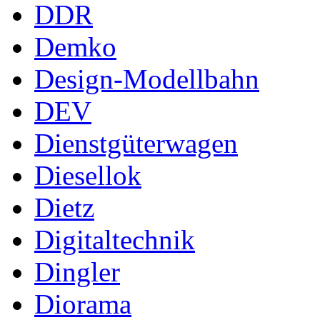
DDR
Demko
Design-Modellbahn
DEV
Dienstgüterwagen
Diesellok
Dietz
Digitaltechnik
Dingler
Diorama