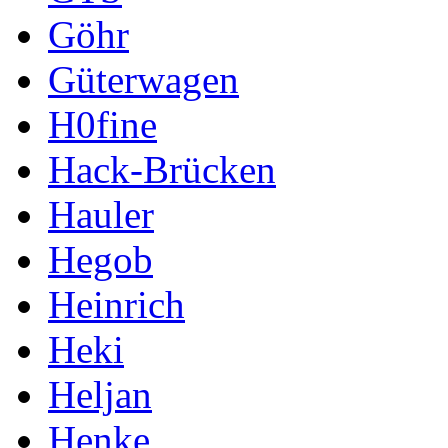
Göhr
Güterwagen
H0fine
Hack-Brücken
Hauler
Hegob
Heinrich
Heki
Heljan
Henke