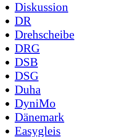
Diskussion
DR
Drehscheibe
DRG
DSB
DSG
Duha
DyniMo
Dänemark
Easygleis