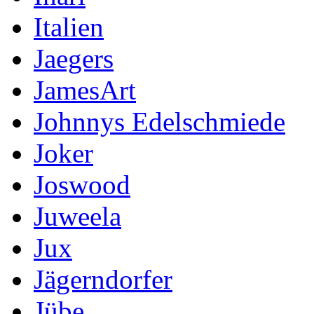
Italien
Jaegers
JamesArt
Johnnys Edelschmiede
Joker
Joswood
Juweela
Jux
Jägerndorfer
Jübe