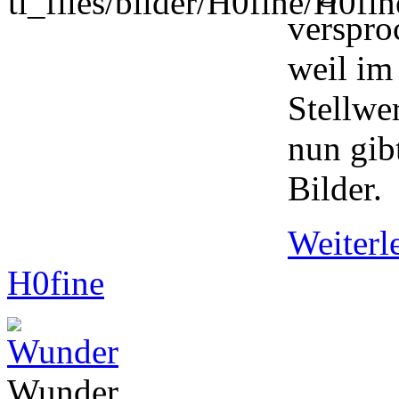
verspro
weil im
Stellwe
nun gib
Bilder.
Weiter
H0fine
Wunder