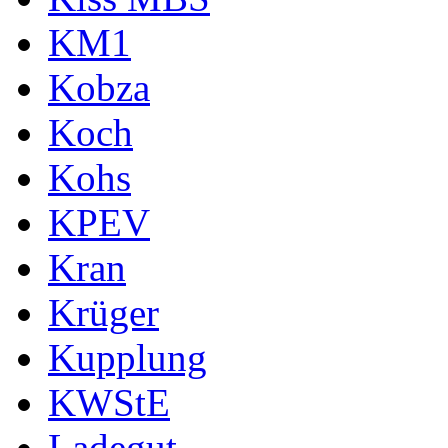
KM1
Kobza
Koch
Kohs
KPEV
Kran
Krüger
Kupplung
KWStE
Ladegut