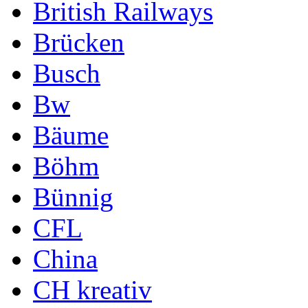
British Railways
Brücken
Busch
Bw
Bäume
Böhm
Bünnig
CFL
China
CH kreativ