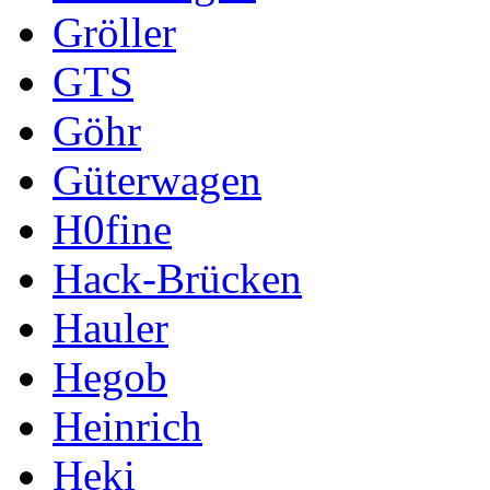
Gröller
GTS
Göhr
Güterwagen
H0fine
Hack-Brücken
Hauler
Hegob
Heinrich
Heki