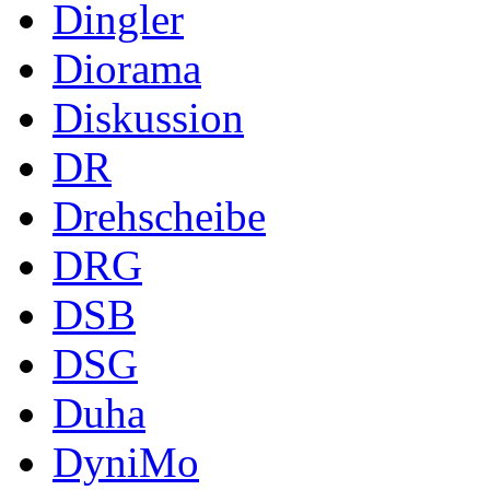
Dingler
Diorama
Diskussion
DR
Drehscheibe
DRG
DSB
DSG
Duha
DyniMo