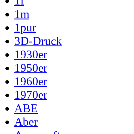
1f
1m
1pur
3D-Druck
1930er
1950er
1960er
1970er
ABE
Aber