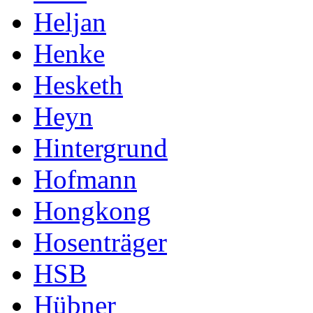
Heljan
Henke
Hesketh
Heyn
Hintergrund
Hofmann
Hongkong
Hosenträger
HSB
Hübner