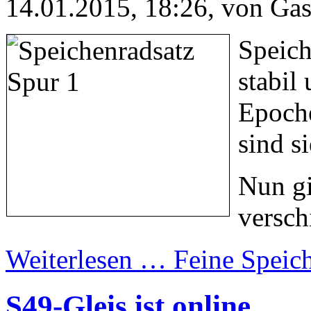
14.01.2015, 18:26
, von Ga
Speich
stabil
Epoche
sind si
Nun gi
versch
Weiterlesen …
Feine Speic
S49-Gleis ist online