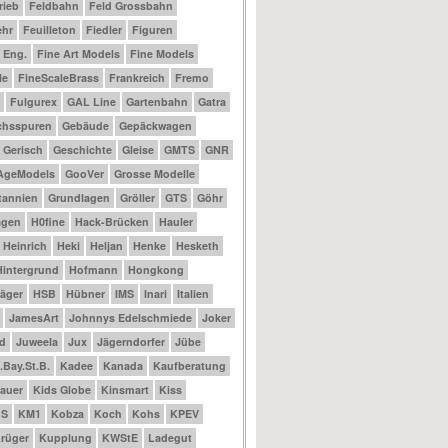
rieb
Feldbahn
Feld Grossbahn
ehr
Feuilleton
Fiedler
Figuren
t Eng.
Fine Art Models
Fine Models
le
FineScaleBrass
Frankreich
Fremo
Fulgurex
GAL Line
Gartenbahn
Gatra
chsspuren
Gebäude
Gepäckwagen
Gerisch
Geschichte
Gleise
GMTS
GNR
AgeModels
GooVer
Grosse Modelle
tannien
Grundlagen
Gröller
GTS
Göhr
agen
H0fine
Hack-Brücken
Hauler
Heinrich
Heki
Heljan
Henke
Hesketh
Hintergrund
Hofmann
Hongkong
äger
HSB
Hübner
IMS
Inari
Italien
JamesArt
Johnnys Edelschmiede
Joker
d
Juweela
Jux
Jägerndorfer
Jübe
.Bay.St.B.
Kadee
Kanada
Kaufberatung
auer
Kids Globe
Kinsmart
Kiss
BS
KM1
Kobza
Koch
Kohs
KPEV
rüger
Kupplung
KWStE
Ladegut