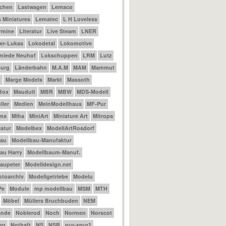
achen
Lastwagen
Lemaco
 Miniatures
Lematec
L H Loveless
ermine
Literatur
Live Steam
LNER
er-Lukas
Lokodetal
Lokomotive
miede Neuhof
Lokschuppen
LRM
Lutz
urg
Länderbahn
M.A.M
MAM
Mammut
t
Marge Models
Markt
Massoth
Box
Mauduit
MBR
MBW
MDS-Modell
ler
Medien
MeinModellhaus
MF-Pur
ama
Miha
MiniArt
Miniature Art
Mitropa
atur
Modelbex
ModellArtRosdorf
bau
Modellbau-Manufaktur
au Harry
Modellbaum-Manuf.
aupeter
Modelldesign.net
otoarchiv
Modellgetriebe
Modelu
Pe
Module
mp modellbau
MSM
MTH
Möbel
Müllers Bruchbuden
NEM
ande
Noblerod
Noch
Normen
Norscot
en
Nothaft
NS
NSB
nur-spur1