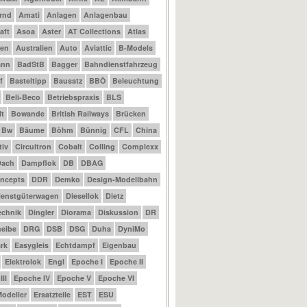
rnd
Amati
Anlagen
Anlagenbau
aft
Asoa
Aster
AT Collections
Atlas
nen
Australien
Auto
Aviattic
B-Models
ann
BadStB
Bagger
Bahndienstfahrzeug
f
Basteltipp
Bausatz
BBÖ
Beleuchtung
Beli-Beco
Betriebspraxis
BLS
t
Bowande
British Railways
Brücken
Bw
Bäume
Böhm
Bünnig
CFL
China
tiv
Circuitron
Cobalt
Colling
Complexx
Dach
Dampflok
DB
DBAG
ncepts
DDR
Demko
Design-Modellbahn
ienstgüterwagen
Diesellok
Dietz
echnik
Dingler
Diorama
Diskussion
DR
eibe
DRG
DSB
DSG
Duha
DyniMo
rk
Easygleis
Echtdampf
Eigenbau
Elektrolok
Engl
Epoche I
Epoche II
II
Epoche IV
Epoche V
Epoche VI
odeller
Ersatzteile
EST
ESU