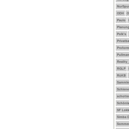
NurSpu
ODH
O
Paulo
Planun
Polk's
Privatb
Profor
Pullma
Reality
RGLP
RüKB
Sammle
Schiene
schotte
Schönl
SF Lokk
Simba D
Sommer