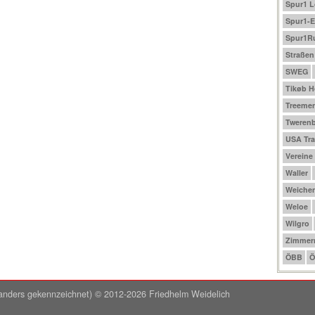
Spur1 
Spur1-E
Spur1R
Straßen
SWEG
Tikøb 
Treeme
Tweren
USA Tra
Vereine
Waller
Weichen
Weloe
Wilgro
Zimmer
ÖBB
Ö
ht anders gekennzeichnet) © 2012-2026 Friedhelm Weidelich