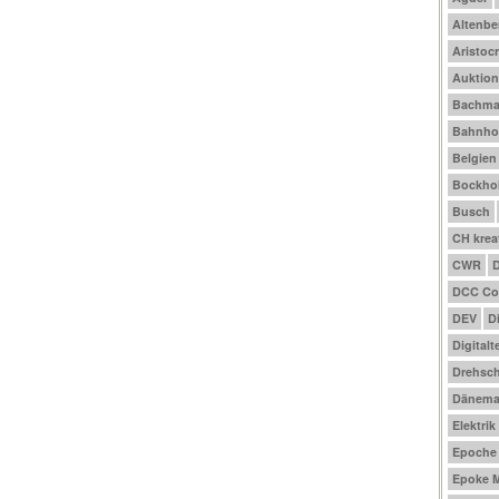
Altenbe
Aristocr
Auktio
Bachm
Bahnho
Belgien
Bockhol
Busch
CH krea
CWR
DCC Co
DEV
D
Digitalt
Drehsch
Dänema
Elektrik
Epoche I
Epoke M