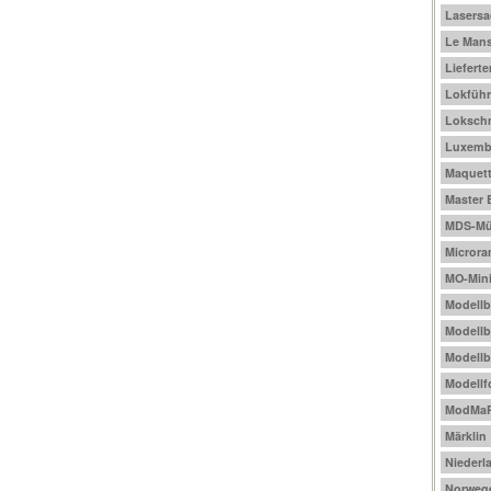
Lasers
Le Mans
Liefert
Lokführ
Loksch
Luxemb
Maquet
Master 
MDS-Mül
Micror
MO-Mini
Modell
Modellb
Modellb
Modellf
ModMa
Märklin
Niederl
Norweg