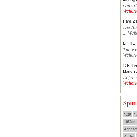
Guten T
Weiter
Hans Zi
Die Ab
...
Weit
Ern HE
Tja, we
Weiter
DR-Ba
Mario Sc
Auf die
Weiter
Spur
1:29
1
1950er
Achha
Agder