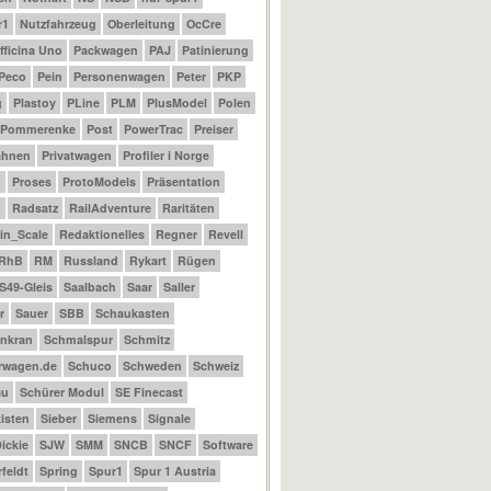
r1
Nutzfahrzeug
Oberleitung
OcCre
fficina Uno
Packwagen
PAJ
Patinierung
Peco
Pein
Personenwagen
Peter
PKP
g
Plastoy
PLine
PLM
PlusModel
Polen
Pommerenke
Post
PowerTrac
Preiser
ahnen
Privatwagen
Profiler i Norge
m
Proses
ProtoModels
Präsentation
n
Radsatz
RailAdventure
Raritäten
_in_Scale
Redaktionelles
Regner
Revell
RhB
RM
Russland
Rykart
Rügen
S49-Gleis
Saalbach
Saar
Saller
r
Sauer
SBB
Schaukasten
nkran
Schmalspur
Schmitz
rwagen.de
Schuco
Schweden
Schweiz
au
Schürer Modul
SE Finecast
isten
Sieber
Siemens
Signale
ickie
SJW
SMM
SNCB
SNCF
Software
feldt
Spring
Spur1
Spur 1 Austria