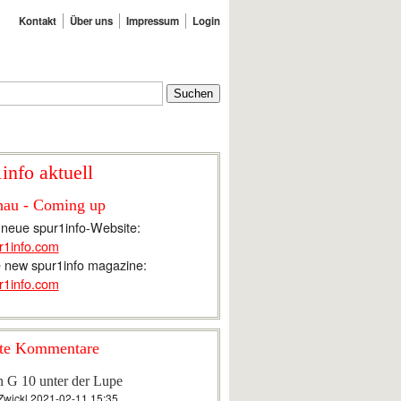
Kontakt
Über uns
Impressum
Login
info aktuell
hau - Coming up
 neue spur1info-Website:
r1info.com
 new spur1info magazine:
r1info.com
te Kommentare
n G 10 unter der Lupe
Zwickl
2021-02-11 15:35