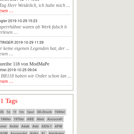
ag Herr Weidelich, ich habe mich ...
lesen …
egler
2019-10-29 15:23
sperrhähne waren ab Werk falsch h
erlesen …
TTINGER
2019-10-29 11:39
r keine eigenen Legenden hat, der ...
lesen …
ureihe 118 von ModMaPe
hlei
2019-10-25 09:04
 BR118 haben wir Ostler schon lan ...
lesen …
 1 Tags
:35
1e
1f
1m
1pur
3D-Druck
1930er
1960er
1970er
ABE
Aber
Accucraft
mmer
Ackle
Adak
Ade
ADG-1
AFM
AGM
Agomodel
Airfix
AL
Almibahn