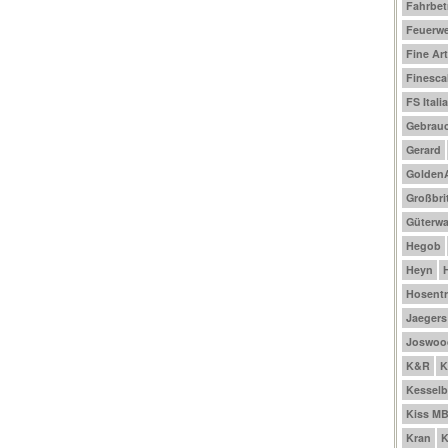
Fahrbet
Feuerw
Fine Ar
Finesca
FS Italia
Gebrau
Gerard
Golden
Großbri
Güterw
Hegob
Heyn
Hosentr
Jaegers
Joswoo
K&R
K
Kesselb
Kiss M
Kran
K