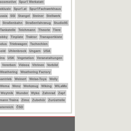
Locomotive
Spur1 Werkstatt
xklusiv
Spur1.at
Spur1Fachwerkhaus
ussia
SSI
Stangel
Steiner
Stellwerk
Straßenbahn
Straßenfahrzeug
Studio95
Tankstelle
Teichmann
Theorie
Tiere
Hobby
Tinplate
Traktor
Transportkiste
ndus
Triebwagen
Tschechien
bold
Uhlenbrock
Ungarn
USA
ins
USK
Vegetation
Veranstaltungen
Vererben
Videos
Vitrinen
Vorbild
Weathering
Weathering Factory
antrieb
Weinert
Weise-Toys
Welly
Wema
Wenz
Werkzeug
Wiking
WiLaMo
Woytnik
Wunder
Wyko
Zahnrad
Zapf
mann Trains
Zimo
Zubehör
Zurüstteile
sterreich
ČSD