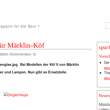
agazin für die Spur 1
ür Märklin-Köf
spur1
delich (Kommentare: 0)
Vorsc
Die
Bei Modellen der Köf II von Märklin
spu
er und Lampen. Nun gibt es Ersatzteile.
The
spu
Neues
Märkli
Ludwig 