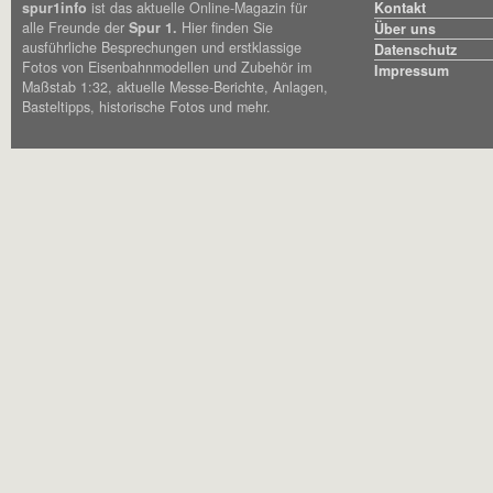
spur1info
ist das aktuelle Online-Magazin für
Kontakt
alle Freunde der
Spur 1.
Hier finden Sie
Über uns
ausführliche Besprechungen und erstklassige
Datenschutz
Fotos von Eisenbahnmodellen und Zubehör im
Impressum
Maßstab 1:32, aktuelle Messe-Berichte, Anlagen,
Basteltipps, historische Fotos und mehr.