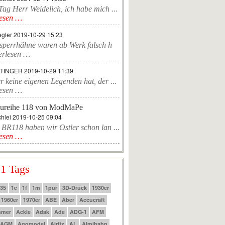
ag Herr Weidelich, ich habe mich ...
lesen …
egler
2019-10-29 15:23
sperrhähne waren ab Werk falsch h
erlesen …
TTINGER
2019-10-29 11:39
r keine eigenen Legenden hat, der ...
lesen …
ureihe 118 von ModMaPe
hlei
2019-10-25 09:04
 BR118 haben wir Ostler schon lan ...
lesen …
 1 Tags
:35
1e
1f
1m
1pur
3D-Druck
1930er
1960er
1970er
ABE
Aber
Accucraft
mmer
Ackle
Adak
Ade
ADG-1
AFM
AGM
Agomodel
Airfix
AL
Almibahn