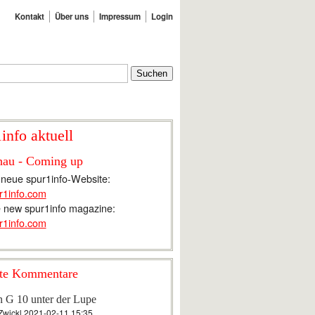
Kontakt
Über uns
Impressum
Login
info aktuell
hau - Coming up
 neue spur1info-Website:
r1info.com
 new spur1info magazine:
r1info.com
te Kommentare
n G 10 unter der Lupe
Zwickl
2021-02-11 15:35