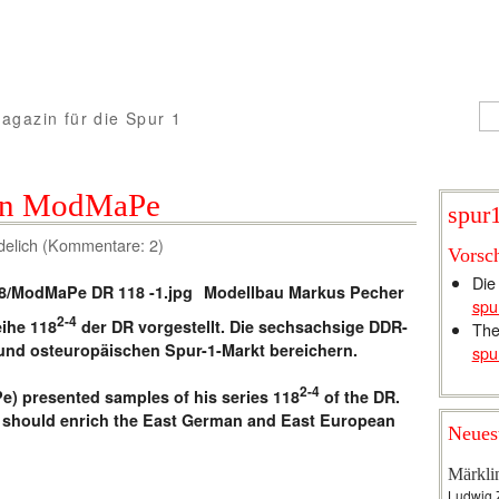
agazin für die Spur 1
on ModMaPe
spur1
delich (Kommentare: 2)
Vorsc
Die
Modellbau Markus Pecher
spu
2-4
ihe 118
der DR vorgestellt. Die sechsachsige DDR-
The
 und osteuropäischen Spur-1-Markt bereichern.
spu
2-4
) presented samples of his series 118
of the DR.
e should enrich the East German and East European
Neues
Märkli
Ludwig 