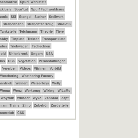
Locomotive
Spur1 Werkstatt
xklusiv
Spur1.at
Spur1Fachwerkhaus
ussia
SSI
Stangel
Steiner
Stellwerk
Straßenbahn
Straßenfahrzeug
Studio95
Tankstelle
Teichmann
Theorie
Tiere
Hobby
Tinplate
Traktor
Transportkiste
ndus
Triebwagen
Tschechien
bold
Uhlenbrock
Ungarn
USA
ins
USK
Vegetation
Veranstaltungen
Vererben
Videos
Vitrinen
Vorbild
Weathering
Weathering Factory
antrieb
Weinert
Weise-Toys
Welly
Wema
Wenz
Werkzeug
Wiking
WiLaMo
Woytnik
Wunder
Wyko
Zahnrad
Zapf
mann Trains
Zimo
Zubehör
Zurüstteile
sterreich
ČSD