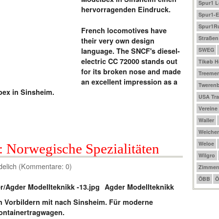
Spur1 
hervorragenden Eindruck.
Spur1-E
Spur1R
French locomotives have
Straßen
their very own design
language. The SNCF's diesel-
SWEG
electric CC 72000 stands out
Tikøb 
for its broken nose and made
Treeme
an excellent impression as a
Tweren
ex in Sinsheim.
USA Tra
Vereine
Waller
Weichen
Weloe
: Norwegische Spezialitäten
Wilgro
delich (Kommentare: 0)
Zimmer
ÖBB
Ö
Agder Modellteknikk
 Vorbildern mit nach Sinsheim. Für moderne
Containertragwagen.