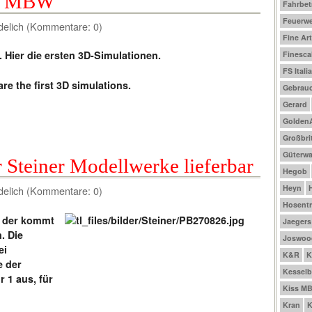
on MBW
Fahrbet
Feuerw
delich (Kommentare: 0)
Fine Ar
 Hier die ersten 3D-Simulationen.
Finesca
FS Italia
e the first 3D simulations.
Gebrau
Gerard
Golden
Großbri
Güterw
r Steiner Modellwerke lieferbar
Hegob
Heyn
delich (Kommentare: 0)
Hosentr
d der kommt
Jaegers
. Die
Joswoo
ei
K&R
K
e der
Kesselb
 1 aus, für
Kiss M
Kran
K