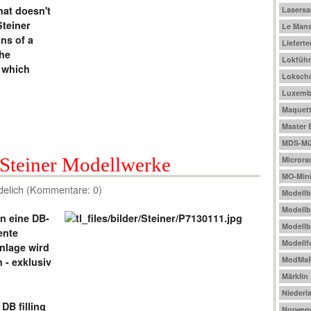
hat doesn't
Lasers
Steiner
Le Mans
ns of a
Liefert
the
Lokführ
 which
Loksch
Luxemb
Maquet
Master 
MDS-Mül
 Steiner Modellwerke
Micror
MO-Mini
delich (Kommentare: 0)
Modell
Modellb
n eine DB-
Modellb
ente
Modellf
Anlage wird
ModMa
 - exklusiv
Märklin
Niederl
DB filling
Norweg