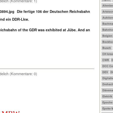
delich (Kommentare: 1)
Altenbe
Die fertige 106 der Deutschen Reichsbahn
Aristocr
Auktio
Und ein DDR-Lkw.
Bachm
eichsbahn of the GDR was exhibited at Jübe. And an
Bahnho
Belgien
Bockhol
Busch
CH krea
CWR
DCC Co
DEV
D
delich (Kommentare: 0)
Digitalt
Drehsch
Dänema
Elektrik
Epoche I
Epoke M