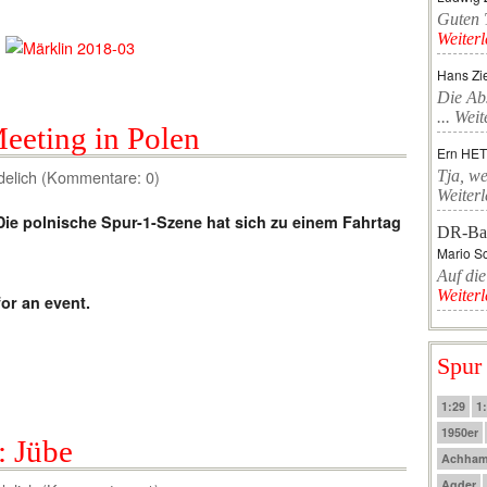
Guten T
Weiter
Hans Zi
Die Ab
...
Weit
eeting in Polen
Ern HE
delich (Kommentare: 0)
Tja, we
Weiter
Die polnische Spur-1-Szene hat sich zu einem Fahrtag
DR-Ba
Mario Sc
Auf die
Weiter
or an event.
Spur
1:29
1
1950er
: Jübe
Achha
Agder