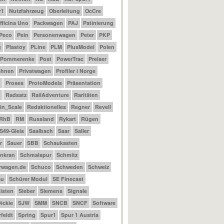
r1
Nutzfahrzeug
Oberleitung
OcCre
fficina Uno
Packwagen
PAJ
Patinierung
Peco
Pein
Personenwagen
Peter
PKP
g
Plastoy
PLine
PLM
PlusModel
Polen
Pommerenke
Post
PowerTrac
Preiser
ahnen
Privatwagen
Profiler i Norge
m
Proses
ProtoModels
Präsentation
n
Radsatz
RailAdventure
Raritäten
_in_Scale
Redaktionelles
Regner
Revell
RhB
RM
Russland
Rykart
Rügen
S49-Gleis
Saalbach
Saar
Saller
r
Sauer
SBB
Schaukasten
nkran
Schmalspur
Schmitz
rwagen.de
Schuco
Schweden
Schweiz
au
Schürer Modul
SE Finecast
isten
Sieber
Siemens
Signale
ickie
SJW
SMM
SNCB
SNCF
Software
feldt
Spring
Spur1
Spur 1 Austria