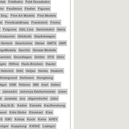
rieb
Feldbahn
Feld Grossbahn
ehr
Feuilleton
Fiedler
Figuren
t Eng.
Fine Art Models
Fine Models
le
FineScaleBrass
Frankreich
Fremo
Fulgurex
GAL Line
Gartenbahn
Gatra
chsspuren
Gebäude
Gepäckwagen
Gerisch
Geschichte
Gleise
GMTS
GNR
AgeModels
GooVer
Grosse Modelle
tannien
Grundlagen
Gröller
GTS
Göhr
agen
H0fine
Hack-Brücken
Hauler
Heinrich
Heki
Heljan
Henke
Hesketh
Hintergrund
Hofmann
Hongkong
äger
HSB
Hübner
IMS
Inari
Italien
JamesArt
Johnnys Edelschmiede
Joker
d
Juweela
Jux
Jägerndorfer
Jübe
.Bay.St.B.
Kadee
Kanada
Kaufberatung
auer
Kids Globe
Kinsmart
Kiss
BS
KM1
Kobza
Koch
Kohs
KPEV
rüger
Kupplung
KWStE
Ladegut