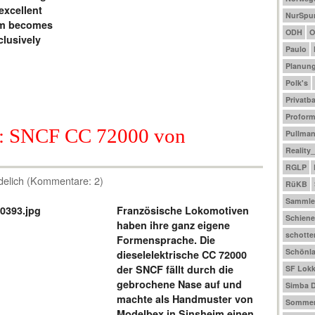
excellent
NurSpu
tem becomes
ODH
O
clusively
Paulo
Planun
Polk's
Privatb
Profor
8: SNCF CC 72000 von
Pullma
Reality
RGLP
delich (Kommentare: 2)
RüKB
Sammle
Französische Lokomotiven
Schiene
haben ihre ganz eigene
schotte
Formensprache. Die
Schönl
dieselelektrische CC 72000
der SNCF fällt durch die
SF Lokk
gebrochene Nase auf und
Simba D
machte als Handmuster von
Sommer
Modelbex in Sinsheim einen