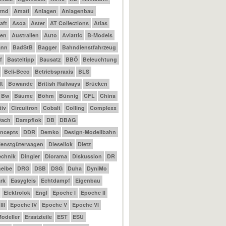
rnd
Amati
Anlagen
Anlagenbau
aft
Asoa
Aster
AT Collections
Atlas
nen
Australien
Auto
Aviattic
B-Models
ann
BadStB
Bagger
Bahndienstfahrzeug
f
Basteltipp
Bausatz
BBÖ
Beleuchtung
Beli-Beco
Betriebspraxis
BLS
t
Bowande
British Railways
Brücken
Bw
Bäume
Böhm
Bünnig
CFL
China
tiv
Circuitron
Cobalt
Colling
Complexx
Dach
Dampflok
DB
DBAG
ncepts
DDR
Demko
Design-Modellbahn
ienstgüterwagen
Diesellok
Dietz
echnik
Dingler
Diorama
Diskussion
DR
eibe
DRG
DSB
DSG
Duha
DyniMo
rk
Easygleis
Echtdampf
Eigenbau
Elektrolok
Engl
Epoche I
Epoche II
II
Epoche IV
Epoche V
Epoche VI
odeller
Ersatzteile
EST
ESU