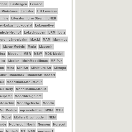
achen
Lastwagen
Lemaco
 Miniatures
Lematec
L H Loveless
ermine
Literatur
Live Steam
LNER
er-Lukas
Lokodetal
Lokomotive
miede Neuhof
Lokschuppen
LRM
Lutz
urg
Länderbahn
M.A.M
MAM
Mammut
t
Marge Models
Markt
Massoth
Box
Mauduit
MBR
MBW
MDS-Modell
ler
Medien
MeinModellhaus
MF-Pur
ama
Miha
MiniArt
Miniature Art
Mitropa
atur
Modelbex
ModellArtRosdorf
bau
Modellbau-Manufaktur
au Harry
Modellbaum-Manuf.
aupeter
Modelldesign.net
otoarchiv
Modellgetriebe
Modelu
Pe
Module
mp modellbau
MSM
MTH
Möbel
Müllers Bruchbuden
NEM
ande
Noblerod
Noch
Normen
Norscot
en
Nothaft
NS
NSB
nur-spur1