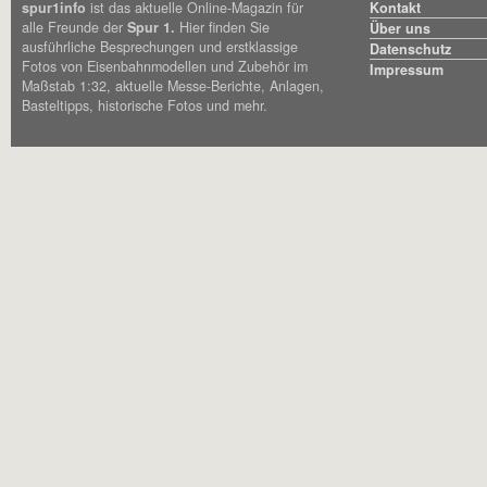
spur1info
ist das aktuelle Online-Magazin für
Kontakt
alle Freunde der
Spur 1.
Hier finden Sie
Über uns
ausführliche Besprechungen und erstklassige
Datenschutz
Fotos von Eisenbahnmodellen und Zubehör im
Impressum
Maßstab 1:32, aktuelle Messe-Berichte, Anlagen,
Basteltipps, historische Fotos und mehr.