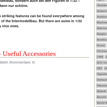
odellbau, sondern auch bei den Figuren in 1:32 –
 dann nur schöne.
Altenbe
Aristocr
h striking features can be found everywhere among
Auktio
s of the Intermodellbau. But there are some in 1/32
Bachm
y nice ones.
Bahnho
Belgien
Bockhol
Busch
CH krea
 Useful Accessories
CWR
delich (Kommentare: 0)
DCC Co
DEV
D
.
Digitalt
Drehsch
Dänema
Elektrik
Epoche I
Epoke M