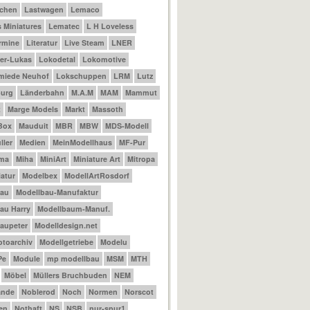
achen
Lastwagen
Lemaco
 Miniatures
Lematec
L H Loveless
ermine
Literatur
Live Steam
LNER
er-Lukas
Lokodetal
Lokomotive
miede Neuhof
Lokschuppen
LRM
Lutz
urg
Länderbahn
M.A.M
MAM
Mammut
t
Marge Models
Markt
Massoth
Box
Mauduit
MBR
MBW
MDS-Modell
ler
Medien
MeinModellhaus
MF-Pur
ama
Miha
MiniArt
Miniature Art
Mitropa
atur
Modelbex
ModellArtRosdorf
bau
Modellbau-Manufaktur
au Harry
Modellbaum-Manuf.
aupeter
Modelldesign.net
otoarchiv
Modellgetriebe
Modelu
Pe
Module
mp modellbau
MSM
MTH
Möbel
Müllers Bruchbuden
NEM
ande
Noblerod
Noch
Normen
Norscot
en
Nothaft
NS
NSB
nur-spur1