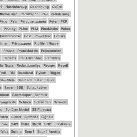
r1
Nutzfahrzeug
Oberleitung
OcCre
fficina Uno
Packwagen
PAJ
Patinierung
Peco
Pein
Personenwagen
Peter
PKP
g
Plastoy
PLine
PLM
PlusModel
Polen
Pommerenke
Post
PowerTrac
Preiser
ahnen
Privatwagen
Profiler i Norge
m
Proses
ProtoModels
Präsentation
n
Radsatz
RailAdventure
Raritäten
_in_Scale
Redaktionelles
Regner
Revell
RhB
RM
Russland
Rykart
Rügen
S49-Gleis
Saalbach
Saar
Saller
r
Sauer
SBB
Schaukasten
nkran
Schmalspur
Schmitz
rwagen.de
Schuco
Schweden
Schweiz
au
Schürer Modul
SE Finecast
isten
Sieber
Siemens
Signale
ickie
SJW
SMM
SNCB
SNCF
Software
feldt
Spring
Spur1
Spur 1 Austria