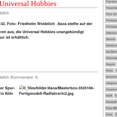
Universal Hobbies
Fahrbet
Feuerw
delich
Fine Ar
Finesca
Asoa stellte auf der
FS Italia
oren aus, die Universal Hobbies unangekündigt
Gebrau
r ist erhältlich.
Gerard
Golden
Großbri
Güterw
Hegob
Heyn
delich (Kommentare: 0)
Hosentr
Jaegers
der Spur-
Joswoo
 in Köln
K&R
K
Kesselb
Kiss M
Kran
K