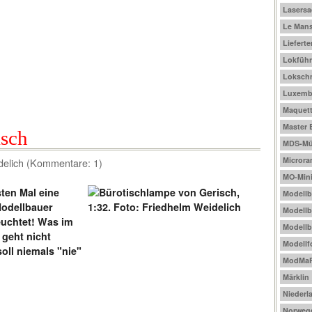
Lasers
Le Mans
Liefert
Lokführ
Loksch
Luxemb
Maquet
Master 
isch
MDS-Mül
Micror
delich (Kommentare: 1)
MO-Mini
ten Mal eine
Modell
Modellbauer
Modellb
euchtet! Was im
Modellb
 geht nicht
Modellf
oll niemals "nie"
ModMa
Märklin
Niederl
Norweg