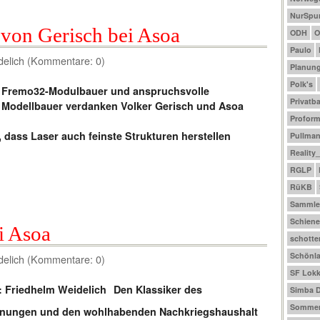
NurSpu
 von Gerisch bei Asoa
ODH
O
Paulo
delich (Kommentare: 0)
Planun
Polk's
Fremo32-Modulbauer und anspruchsvolle
Privatb
Modellbauer verdanken Volker Gerisch und Asoa
Profor
 dass Laser auch feinste Strukturen herstellen
Pullma
Reality
RGLP
RüKB
Sammle
Schiene
i Asoa
schotte
Schönl
delich (Kommentare: 0)
SF Lokk
Den Klassiker des
Simba D
Sommer
hnungen und den wohlhabenden Nachkriegshaushalt