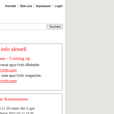
Kontakt
Über uns
Impressum
Login
info aktuell
hau - Coming up
 neue spur1info-Website:
r1info.com
 new spur1info magazine:
r1info.com
te Kommentare
n G 10 unter der Lupe
Zwickl
2021-02-11 15:35