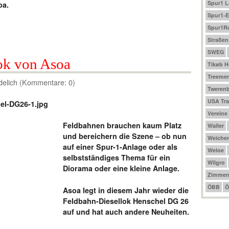
Spur1 
oa.
Spur1-E
Spur1R
Straßen
SWEG
ok von Asoa
Tikøb 
Treeme
delich (Kommentare: 0)
Tweren
USA Tra
Vereine
Feldbahnen brauchen kaum Platz
Waller
und bereichern die Szene – ob nun
Weichen
auf einer Spur-1-Anlage oder als
Weloe
selbstständiges Thema für ein
Wilgro
Diorama oder eine kleine Anlage.
Zimmer
ÖBB
Ö
Asoa legt in diesem Jahr wieder die
Feldbahn-Diesellok Henschel DG 26
auf und hat auch andere Neuheiten.