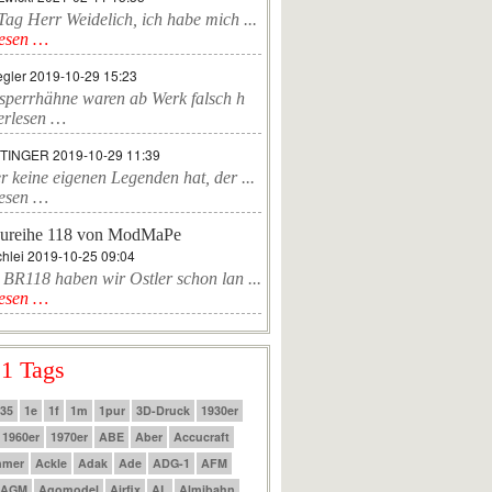
ag Herr Weidelich, ich habe mich ...
lesen …
egler
2019-10-29 15:23
sperrhähne waren ab Werk falsch h
erlesen …
TTINGER
2019-10-29 11:39
r keine eigenen Legenden hat, der ...
lesen …
ureihe 118 von ModMaPe
hlei
2019-10-25 09:04
 BR118 haben wir Ostler schon lan ...
lesen …
 1 Tags
:35
1e
1f
1m
1pur
3D-Druck
1930er
1960er
1970er
ABE
Aber
Accucraft
mmer
Ackle
Adak
Ade
ADG-1
AFM
AGM
Agomodel
Airfix
AL
Almibahn