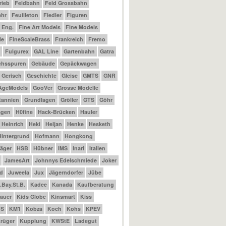
rieb
Feldbahn
Feld Grossbahn
ehr
Feuilleton
Fiedler
Figuren
t Eng.
Fine Art Models
Fine Models
le
FineScaleBrass
Frankreich
Fremo
Fulgurex
GAL Line
Gartenbahn
Gatra
chsspuren
Gebäude
Gepäckwagen
Gerisch
Geschichte
Gleise
GMTS
GNR
AgeModels
GooVer
Grosse Modelle
tannien
Grundlagen
Gröller
GTS
Göhr
agen
H0fine
Hack-Brücken
Hauler
Heinrich
Heki
Heljan
Henke
Hesketh
Hintergrund
Hofmann
Hongkong
äger
HSB
Hübner
IMS
Inari
Italien
JamesArt
Johnnys Edelschmiede
Joker
d
Juweela
Jux
Jägerndorfer
Jübe
.Bay.St.B.
Kadee
Kanada
Kaufberatung
auer
Kids Globe
Kinsmart
Kiss
BS
KM1
Kobza
Koch
Kohs
KPEV
rüger
Kupplung
KWStE
Ladegut