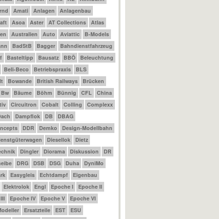
rnd
Amati
Anlagen
Anlagenbau
aft
Asoa
Aster
AT Collections
Atlas
nen
Australien
Auto
Aviattic
B-Models
ann
BadStB
Bagger
Bahndienstfahrzeug
f
Basteltipp
Bausatz
BBÖ
Beleuchtung
Beli-Beco
Betriebspraxis
BLS
t
Bowande
British Railways
Brücken
Bw
Bäume
Böhm
Bünnig
CFL
China
tiv
Circuitron
Cobalt
Colling
Complexx
Dach
Dampflok
DB
DBAG
ncepts
DDR
Demko
Design-Modellbahn
ienstgüterwagen
Diesellok
Dietz
echnik
Dingler
Diorama
Diskussion
DR
eibe
DRG
DSB
DSG
Duha
DyniMo
rk
Easygleis
Echtdampf
Eigenbau
Elektrolok
Engl
Epoche I
Epoche II
II
Epoche IV
Epoche V
Epoche VI
odeller
Ersatzteile
EST
ESU