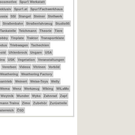
Locomotive
Spur1 Werkstatt
xklusiv
Spur1.at
Spur1Fachwerkhaus
ussia
SSI
Stangel
Steiner
Stellwerk
Straßenbahn
Straßenfahrzeug
Studio95
Tankstelle
Teichmann
Theorie
Tiere
Hobby
Tinplate
Traktor
Transportkiste
ndus
Triebwagen
Tschechien
bold
Uhlenbrock
Ungarn
USA
ins
USK
Vegetation
Veranstaltungen
Vererben
Videos
Vitrinen
Vorbild
Weathering
Weathering Factory
antrieb
Weinert
Weise-Toys
Welly
Wema
Wenz
Werkzeug
Wiking
WiLaMo
Woytnik
Wunder
Wyko
Zahnrad
Zapf
mann Trains
Zimo
Zubehör
Zurüstteile
sterreich
ČSD