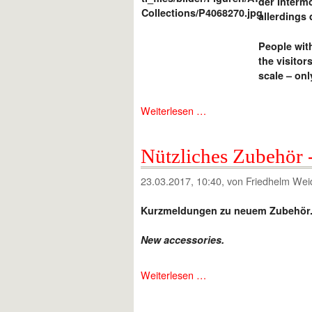
der Interm
allerdings
People wit
the visitor
scale – onl
Weiterlesen …
Nützliches Zubehör -
23.03.2017, 10:40
, von Friedhelm Wei
Kurzmeldungen zu neuem Zubehör
New accessories.
Weiterlesen …