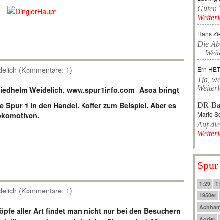
Guten T
Weiter
Hans Zi
Die Ab
...
Weit
delich (Kommentare: 1)
Ern HE
Tja, we
Weiter
Asoa bringt
e Spur 1 in den Handel. Koffer zum Beispiel. Aber es
DR-Ba
Mario Sc
Lokomotiven.
Auf die
Weiter
Spur
1:29
1
delich (Kommentare: 1)
1950er
Achha
öpfe aller Art findet man nicht nur bei den Besuchern
Agder