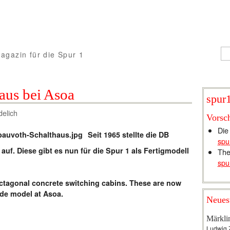
agazin für die Spur 1
aus bei Asoa
spur1
delich
Vorsc
Die
Seit 1965 stellte die DB
spu
uf. Diese gibt es nun für die Spur 1 als Fertigmodell
The
spu
ctagonal concrete switching cabins. These are now
ade model at Asoa.
Neues
Märkli
Ludwig 