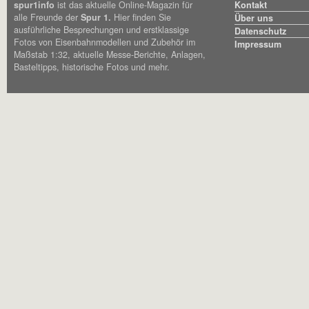
spur1info
ist das aktuelle Online-Magazin für
Kontakt
alle Freunde der
Spur 1.
Hier finden Sie
Über uns
ausführliche Besprechungen und erstklassige
Datenschutz
Fotos von Eisenbahnmodellen und Zubehör im
Impressum
Maßstab 1:32, aktuelle Messe-Berichte, Anlagen,
Basteltipps, historische Fotos und mehr.