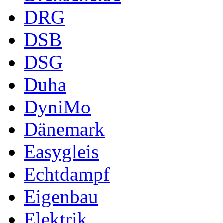
DRG
DSB
DSG
Duha
DyniMo
Dänemark
Easygleis
Echtdampf
Eigenbau
Elektrik