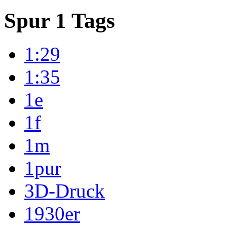
Spur 1 Tags
1:29
1:35
1e
1f
1m
1pur
3D-Druck
1930er