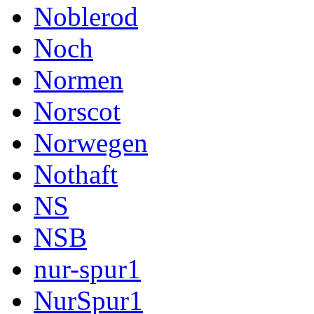
Noblerod
Noch
Normen
Norscot
Norwegen
Nothaft
NS
NSB
nur-spur1
NurSpur1