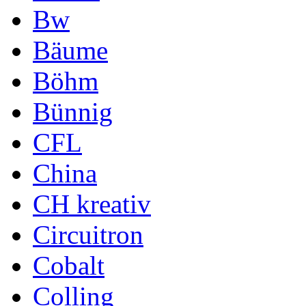
Bw
Bäume
Böhm
Bünnig
CFL
China
CH kreativ
Circuitron
Cobalt
Colling