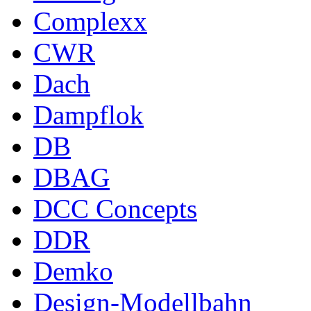
Complexx
CWR
Dach
Dampflok
DB
DBAG
DCC Concepts
DDR
Demko
Design-Modellbahn