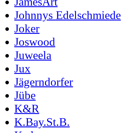
JamesArt
Johnnys Edelschmiede
Joker
Joswood
Juweela
Jux
Jägerndorfer
Jübe
K&R
K.Bay.St.B.