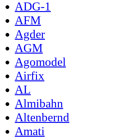
ADG-1
AFM
Agder
AGM
Agomodel
Airfix
AL
Almibahn
Altenbernd
Amati